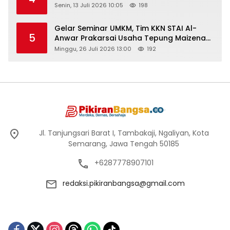
Senin, 13 Juli 2026 10:05
198
Gelar Seminar UMKM, Tim KKN STAI Al-
5
Anwar Prakarsai Usaha Tepung Maizena
di Logung
Minggu, 26 Juli 2026 13:00
192
Jl. Tanjungsari Barat I, Tambakaji, Ngaliyan, Kota
Semarang, Jawa Tengah 50185
+6287778907101
redaksi.pikiranbangsa@gmail.com