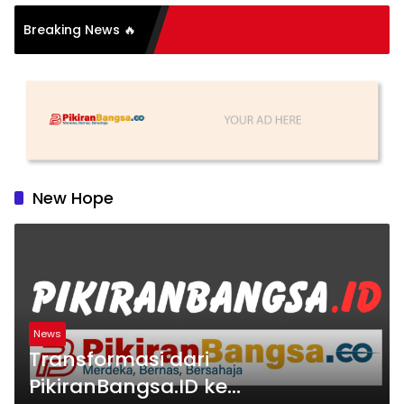
asi Organisasi: Antara
Breaking News 🔥
as dan Substansi
New Hope
News
Transformasi dari
PikiranBangsa.ID ke