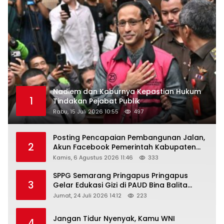
Nadiem dan Kaburnya Kepastian Hukum
1
Tindakan Pejabat Publik
Rabu, 15 Juli 2026 10:55
497
Posting Pencapaian Pembangunan Jalan,
2
Akun Facebook Pemerintah Kabupaten
Rembang “Dirujak” Warganet
Kamis, 6 Agustus 2026 11:46
333
SPPG Semarang Pringapus Pringapus
3
Gelar Edukasi Gizi di PAUD Bina Balita
Peringati Hari Anak Nasional 2026
Jumat, 24 Juli 2026 14:12
223
Jangan Tidur Nyenyak, Kamu WNI
4