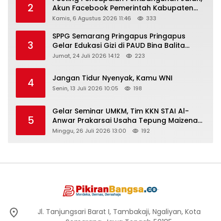
2
Akun Facebook Pemerintah Kabupaten
Rembang “Dirujak” Warganet
Kamis, 6 Agustus 2026 11:46
333
SPPG Semarang Pringapus Pringapus
3
Gelar Edukasi Gizi di PAUD Bina Balita
Peringati Hari Anak Nasional 2026
Jumat, 24 Juli 2026 14:12
223
Jangan Tidur Nyenyak, Kamu WNI
4
Senin, 13 Juli 2026 10:05
198
Gelar Seminar UMKM, Tim KKN STAI Al-
5
Anwar Prakarsai Usaha Tepung Maizena
di Logung
Minggu, 26 Juli 2026 13:00
192
Jl. Tanjungsari Barat I, Tambakaji, Ngaliyan, Kota