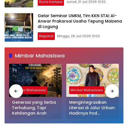
Dunia Kampus
Jumat, 31 Juli 2026 10:52
Gelar Seminar UMKM, Tim KKN STAI Al-
Anwar Prakarsai Usaha Tepung Maizena
di Logung
Regional
Minggu, 26 Juli 2026 13:00
Mimbar Mahasiswa
Mimbar Mahasiswa
Mimbar Mahasiswa
Generasi yang Serba
Mengintegrasikan
Terhubung, Tapi
Literasi di Jalur Urban:
Kehilangan Arah
Hadirnya Pod
Perpustakaan Kapsul
Mandiri dan EV-Library