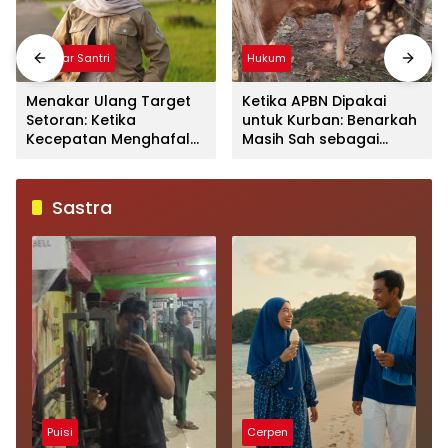
Mimbar Santri
Hukum
Menakar Ulang Target
Ketika APBN Dipakai
Setoran: Ketika
untuk Kurban: Benarkah
Kecepatan Menghafal
Masih Sah sebagai
Al-Qur’an
Ibadah?
Mengorbankan Kualitas
dan Makna
Sastra
Puisi
Cerpen