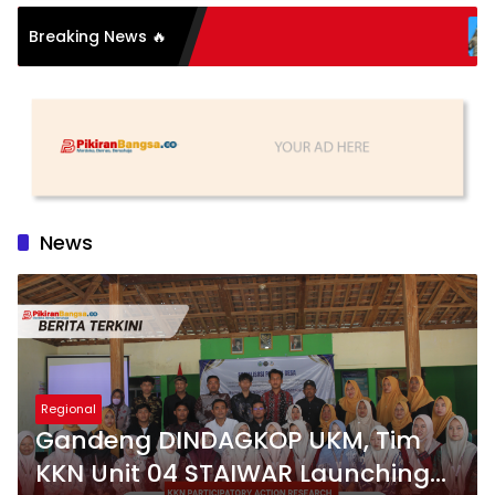
Breaking News 🔥
Sang Pahlaw
News
Regional
Gandeng DINDAGKOP UKM, Tim
KKN Unit 04 STAIWAR Launching