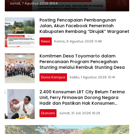
Produk UMKM Desa Logung
Jumat, 7 Agustus 2026 18:54
Posting Pencapaian Pembangunan
Jalan, Akun Facebook Pemerintah
Kabupaten Rembang “Dirujak” Warganet
News
Kamis, 6 Agustus 2026 11:46
Komitmen Desa Toyomarto dalam
Perencanaan Program Pencegahan
Stunting melalui ‎Rembuk Stunting Desa
Dunia Kampus
Sabtu, 1 Agustus 2026 10:41
2.400 Konsumen LRT City Belum Terima
Unit, Ferry Firmawan Dorong Negara
Hadir dan Pastikan Hak Konsumen
Terlindungi
Ekonomi
Jumat, 31 Juli 2026 16:29