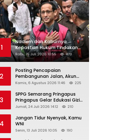
Nadiem dan Kaburnya
1
Kepastian Hukum Tindakan
Pejabat Publik
Rabu, 15 Juli 2026 10:55
473
Posting Pencapaian
2
Pembangunan Jalan, Akun
Facebook Pemerintah
Kamis, 6 Agustus 2026 11:46
225
Kabupaten Rembang
“Dirujak” Warganet
SPPG Semarang Pringapus
3
Pringapus Gelar Edukasi Gizi
di PAUD Bina Balita Peringati
Jumat, 24 Juli 2026 14:12
210
Hari Anak Nasional 2026
Jangan Tidur Nyenyak, Kamu
4
WNI
Senin, 13 Juli 2026 10:05
190