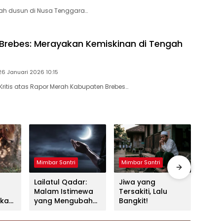
uah dusun di Nusa Tenggara…
Brebes: Merayakan Kemiskinan di Tengah
26 Januari 2026 10:15
 Kritis atas Rapor Merah Kabupaten Brebes…
Mimbar Santri
Mimbar Santri
Mimb
Lailatul Qadar:
Jiwa yang
Pert
Malam Istimewa
Tersakiti, Lalu
Mon
rkah
yang Mengubah
Bangkit!
Cara Manusia
ah?
Memaknai Hidup