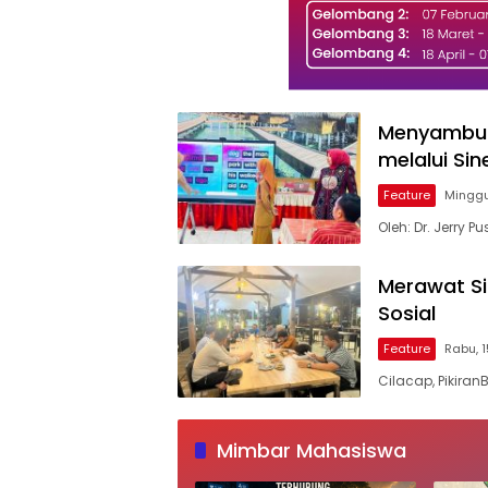
Menyambut 
melalui Sin
Feature
Minggu,
Oleh: Dr. Jerry P
Merawat S
Sosial
Feature
Rabu, 1
Cilacap, Pikiran
Mimbar Mahasiswa