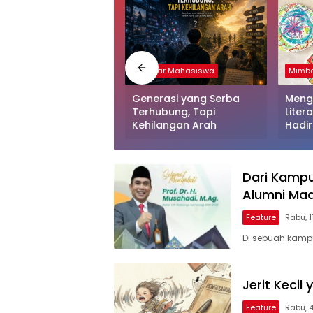
ia Kampus
Mimbar Mahasiswa
Mimba
iasaan Overthinking
Generasi yang Serba
Meng
Kalangan Mahasiswa
Terhubung, Tapi
Litera
Kehilangan Arah
Hadi
Perp
Mandi
Jadi 
Dari Kampun
Alumni Mad
Feature
Rabu, 
Di sebuah kampu
Jerit Keci
Feature
Rabu, 4