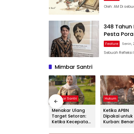
Oleh: AM Di seb
348 Tahun 
Pesta Pora
Feature
Senin, 
Sebuah Refleksi
Mimbar Santri
Mimbar Santri
Mimbar Santri
Hukum
Anak Muda dan
Menakar Ulang
Ketika APBN
Politik
Target Setoran:
Dipakai untuk
Ketika Kecepatan
Kurban: Bena
Menghafal Al-
Masih Sah
Qur’an
sebagai Ibad