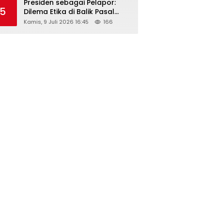
Presiden sebagai Pelapor:
5
Dilema Etika di Balik Pasal
218–220 KUHP
Kamis, 9 Juli 2026 16:45
166