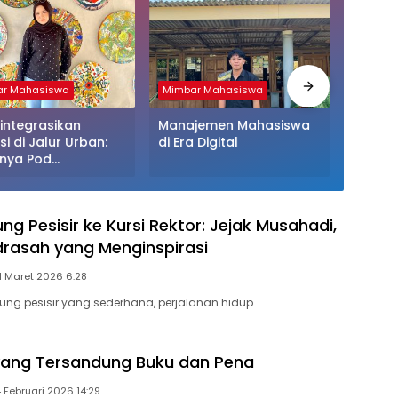
r Mahasiswa
Mimbar Mahasiswa
Dunia 
integrasikan
Manajemen Mahasiswa
Fenome
si di Jalur Urban:
di Era Digital
Fighte
rnya Pod
Mahas
ustakaan Kapsul
ri dan EV-Library
Tren Terbaru
g Pesisir ke Kursi Rektor: Jejak Musahadi,
rasah yang Menginspirasi
11 Maret 2026 6:28
ng pesisir yang sederhana, perjalanan hidup…
l yang Tersandung Buku dan Pena
 Februari 2026 14:29