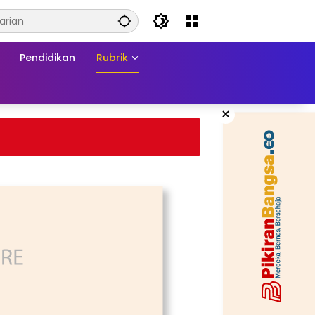
Pendidikan
Rubrik
×
Posting Pencapaian Pembangunan
Jalan, Akun Facebook Pemerintah
Kabupaten Rembang “Dirujak” War