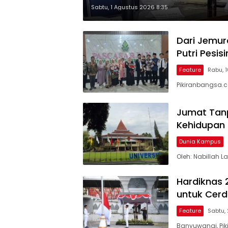
Sabtu, 1 Agustus 2026 8:35
Dari Jemur
Putri Pesi
Feature
Rabu, 1
Pikiranbangsa.c
Jumat Tanp
Kehidupan
Dunia Kampus
Oleh: Nabillah 
Hardiknas 
untuk Cerd
Feature
Sabtu,
Banyuwangi, Pi