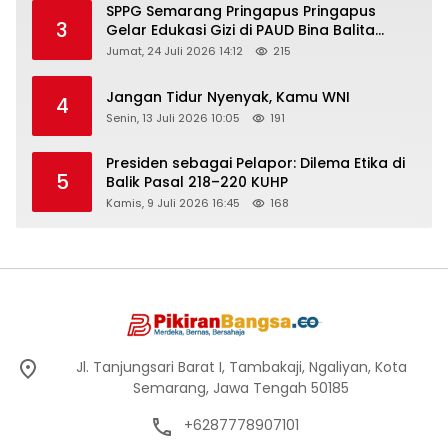
SPPG Semarang Pringapus Pringapus
3
Gelar Edukasi Gizi di PAUD Bina Balita
Peringati Hari Anak Nasional 2026
Jumat, 24 Juli 2026 14:12
215
Jangan Tidur Nyenyak, Kamu WNI
4
Senin, 13 Juli 2026 10:05
191
Presiden sebagai Pelapor: Dilema Etika di
5
Balik Pasal 218–220 KUHP
Kamis, 9 Juli 2026 16:45
168
Jl. Tanjungsari Barat I, Tambakaji, Ngaliyan, Kota
Semarang, Jawa Tengah 50185
+6287778907101