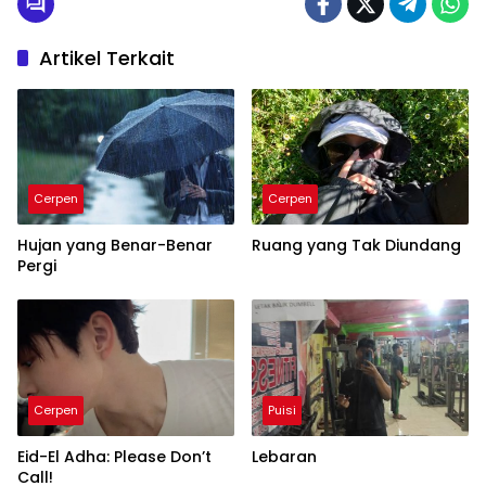
Artikel Terkait
Cerpen
Cerpen
Hujan yang Benar-Benar
Ruang yang Tak Diundang
Pergi
Cerpen
Puisi
Eid-El Adha: Please Don’t
Lebaran
Call!