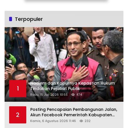
Terpopuler
Nadiem dan Kaburnya Kepastian Hukum
1
Tindakan Pejabat Publik
Rabu, 15 Juli 2026 10:55
474
Posting Pencapaian Pembangunan Jalan,
2
Akun Facebook Pemerintah Kabupaten
Rembang “Dirujak” Warganet
Kamis, 6 Agustus 2026 11:46
232