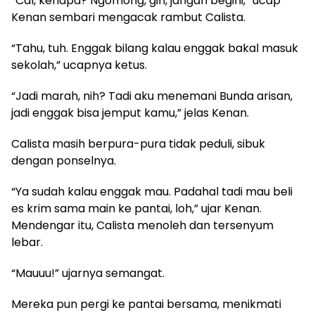
​“Cal, kenapa? Ngomong, gih, jangan begini,” ucap
Kenan sembari mengacak rambut Calista.
​“Tahu, tuh. Enggak bilang kalau enggak bakal masuk
sekolah,” ucapnya ketus.
​“Jadi marah, nih? Tadi aku menemani Bunda arisan,
jadi enggak bisa jemput kamu,” jelas Kenan.
​Calista masih berpura-pura tidak peduli, sibuk
dengan ponselnya.
​“Ya sudah kalau enggak mau. Padahal tadi mau beli
es krim sama main ke pantai, loh,” ujar Kenan.
Mendengar itu, Calista menoleh dan tersenyum
lebar.
​“Mauuu!” ujarnya semangat.
​Mereka pun pergi ke pantai bersama, menikmati