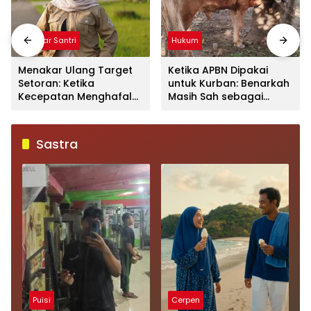
Mimbar Santri
Hukum
Menakar Ulang Target
Ketika APBN Dipakai
Setoran: Ketika
untuk Kurban: Benarkah
Kecepatan Menghafal
Masih Sah sebagai
Al-Qur’an
Ibadah?
Mengorbankan Kualitas
dan Makna
Sastra
Puisi
Cerpen