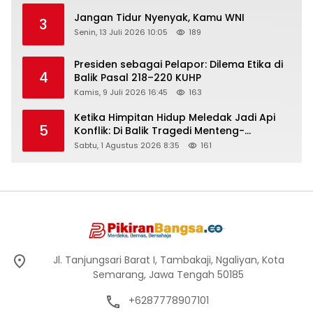
Jangan Tidur Nyenyak, Kamu WNI
3
Senin, 13 Juli 2026 10:05
189
Presiden sebagai Pelapor: Dilema Etika di
4
Balik Pasal 218–220 KUHP
Kamis, 9 Juli 2026 16:45
163
Ketika Himpitan Hidup Meledak Jadi Api
5
Konflik: Di Balik Tragedi Menteng-
Matraman Hingga Maling Ayam di Bali
Sabtu, 1 Agustus 2026 8:35
161
Jl. Tanjungsari Barat I, Tambakaji, Ngaliyan, Kota
Semarang, Jawa Tengah 50185
+6287778907101