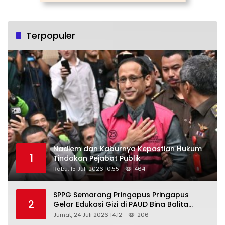
Terpopuler
Nadiem dan Kaburnya Kepastian Hukum
1
Tindakan Pejabat Publik
Rabu, 15 Juli 2026 10:55
464
SPPG Semarang Pringapus Pringapus
2
Gelar Edukasi Gizi di PAUD Bina Balita
Peringati Hari Anak Nasional 2026
Jumat, 24 Juli 2026 14:12
206