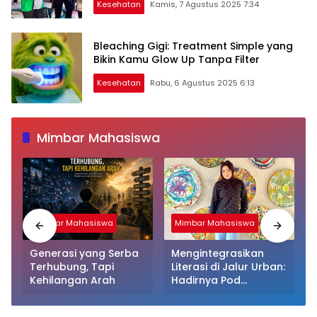
Kesehatan
Kamis, 7 Agustus 2025 7:34
Bleaching Gigi: Treatment Simple yang
Bikin Kamu Glow Up Tanpa Filter
Kesehatan
Rabu, 6 Agustus 2025 6:13
Mimbar Mahasiswa
Mimbar Mahasiswa
Mimbar Mahasiswa
Generasi yang Serba
Mengintegrasikan
Terhubung, Tapi
Literasi di Jalur Urban:
Kehilangan Arah
Hadirnya Pod
Perpustakaan Kapsul
Mandiri dan EV-Library