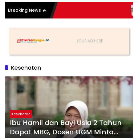
Posting Pen
Breaking News 🔥
Jalan, Akun 
Kabupaten R
Kesehatan
Kesehatan
Ibu Hamil dan Bayi Usia 2 Tahun
Dapat MBG, Dosen UGM Minta