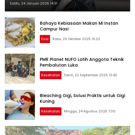
Diintegrasikan dengan Layanan
Sabtu, 24 Januari 2026 14:31
Kesehatan Primer
Bahaya Kebiasaan Makan Mi Instan
Campur Nasi
Esai
Rabu, 29 Oktober 2025 16:22
PMR Planet NUFO Latih Anggota Teknik
Pembalutan Luka
Kesehatan
Senin, 22 September 2025 13:40
Bleaching Gigi, Solusi Praktis untuk Gigi
Kuning
Kesehatan
Minggu, 24 Agustus 2025 7:00