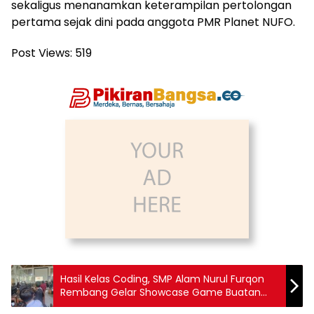
sekaligus menanamkan keterampilan pertolongan
pertama sejak dini pada anggota PMR Planet NUFO.
Post Views:
519
Hasil Kelas Coding, SMP Alam Nurul Furqon
Rembang Gelar Showcase Game Buatan
Siswa