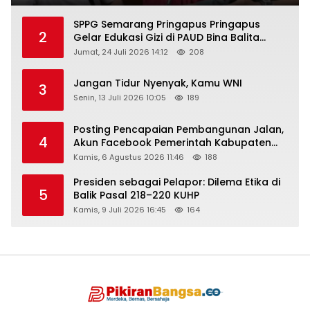
SPPG Semarang Pringapus Pringapus
2
Gelar Edukasi Gizi di PAUD Bina Balita
Peringati Hari Anak Nasional 2026
Jumat, 24 Juli 2026 14:12
208
Jangan Tidur Nyenyak, Kamu WNI
3
Senin, 13 Juli 2026 10:05
189
Posting Pencapaian Pembangunan Jalan,
4
Akun Facebook Pemerintah Kabupaten
Rembang “Dirujak” Warganet
Kamis, 6 Agustus 2026 11:46
188
Presiden sebagai Pelapor: Dilema Etika di
5
Balik Pasal 218–220 KUHP
Kamis, 9 Juli 2026 16:45
164