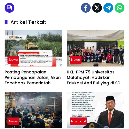
Artikel Terkait
News
News
Posting Pencapaian
KKL-PPM 79 Universitas
Pembangunan Jalan, Akun
Malahayati Hadirkan
Facebook Pemerintah
Edukasi Anti Bullying di SD
Kabupaten Rembang
IT Wahdatul Ummah Kota
“Dirujak” Warganet
Metero
News
Nasional