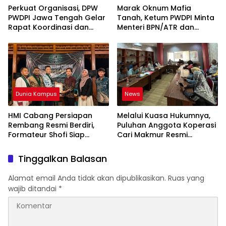
Perkuat Organisasi, DPW
Marak Oknum Mafia
PWDPI Jawa Tengah Gelar
Tanah, Ketum PWDPI Minta
Rapat Koordinasi dan
Menteri BPN/ATR dan
Bahas Persiapan
Kehutanan Turun ke
Pelantikan Pengurus Baru
Karimun Kepri
Dunia Kampus
News
HMI Cabang Persiapan
Melalui Kuasa Hukumnya,
Rembang Resmi Berdiri,
Puluhan Anggota Koperasi
Formateur Shofi Siap
Cari Makmur Resmi
Pimpin Fase Konsolidasi
Melayangkan Laporan
Dugaan Penipuan,
Tinggalkan Balasan
Penggelapan, & TPPU
Alamat email Anda tidak akan dipublikasikan.
Ruas yang
wajib ditandai
*