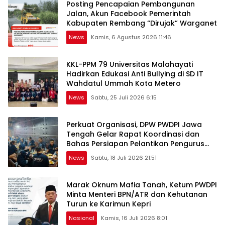
Posting Pencapaian Pembangunan
Jalan, Akun Facebook Pemerintah
Kabupaten Rembang “Dirujak” Warganet
News
Kamis, 6 Agustus 2026 11:46
KKL-PPM 79 Universitas Malahayati
Hadirkan Edukasi Anti Bullying di SD IT
Wahdatul Ummah Kota Metero
News
Sabtu, 25 Juli 2026 6:15
Perkuat Organisasi, DPW PWDPI Jawa
Tengah Gelar Rapat Koordinasi dan
Bahas Persiapan Pelantikan Pengurus
Baru
News
Sabtu, 18 Juli 2026 21:51
Marak Oknum Mafia Tanah, Ketum PWDPI
Minta Menteri BPN/ATR dan Kehutanan
Turun ke Karimun Kepri
Nasional
Kamis, 16 Juli 2026 8:01