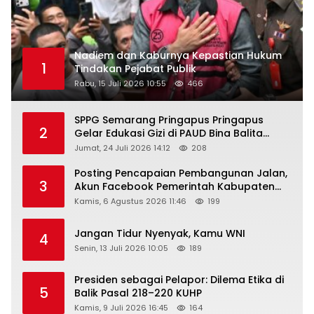
Nadiem dan Kaburnya Kepastian Hukum
1
Tindakan Pejabat Publik
Rabu, 15 Juli 2026 10:55
466
SPPG Semarang Pringapus Pringapus
2
Gelar Edukasi Gizi di PAUD Bina Balita
Peringati Hari Anak Nasional 2026
Jumat, 24 Juli 2026 14:12
208
Posting Pencapaian Pembangunan Jalan,
3
Akun Facebook Pemerintah Kabupaten
Rembang “Dirujak” Warganet
Kamis, 6 Agustus 2026 11:46
199
Jangan Tidur Nyenyak, Kamu WNI
4
Senin, 13 Juli 2026 10:05
189
Presiden sebagai Pelapor: Dilema Etika di
5
Balik Pasal 218–220 KUHP
Kamis, 9 Juli 2026 16:45
164