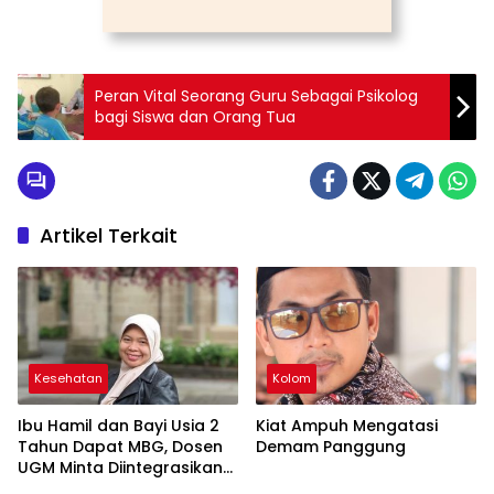
Peran Vital Seorang Guru Sebagai Psikolog
bagi Siswa dan Orang Tua
Artikel Terkait
Kesehatan
Kolom
Ibu Hamil dan Bayi Usia 2
Kiat Ampuh Mengatasi
Tahun Dapat MBG, Dosen
Demam Panggung
UGM Minta Diintegrasikan
dengan Layanan