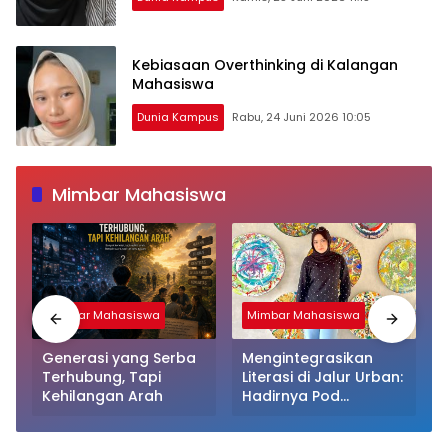
Kebiasaan Overthinking di Kalangan
Mahasiswa
Dunia Kampus
Rabu, 24 Juni 2026 10:05
Mimbar Mahasiswa
Mimbar Mahasiswa
Mimbar Mahasiswa
Generasi yang Serba
Mengintegrasikan
Terhubung, Tapi
Literasi di Jalur Urban:
Kehilangan Arah
Hadirnya Pod
Perpustakaan Kapsul
Mandiri dan EV-Library