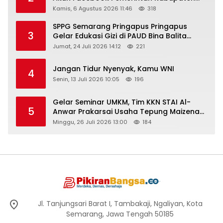
Rembang “Dirujak” Warganet
Kamis, 6 Agustus 2026 11:46
318
SPPG Semarang Pringapus Pringapus
3
Gelar Edukasi Gizi di PAUD Bina Balita
Peringati Hari Anak Nasional 2026
Jumat, 24 Juli 2026 14:12
221
Jangan Tidur Nyenyak, Kamu WNI
4
Senin, 13 Juli 2026 10:05
196
Gelar Seminar UMKM, Tim KKN STAI Al-
5
Anwar Prakarsai Usaha Tepung Maizena
di Logung
Minggu, 26 Juli 2026 13:00
184
Jl. Tanjungsari Barat I, Tambakaji, Ngaliyan, Kota
Semarang, Jawa Tengah 50185