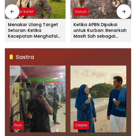
Mimbar Santri
Hukum
Menakar Ulang Target
Ketika APBN Dipakai
Setoran: Ketika
untuk Kurban: Benarkah
Kecepatan Menghafal
Masih Sah sebagai
Al-Qur’an
Ibadah?
Mengorbankan Kualitas
dan Makna
Sastra
Puisi
Cerpen