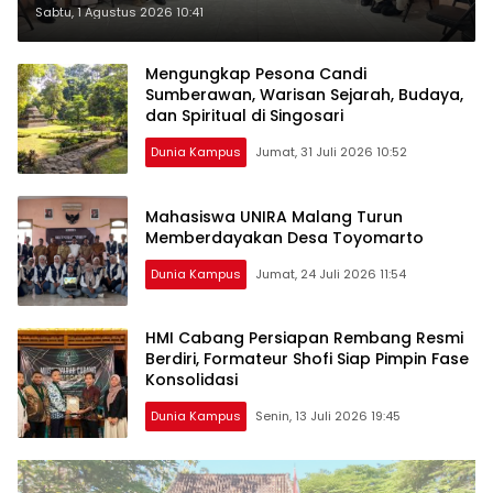
Pencegahan Stunting melalui
Sabtu, 1 Agustus 2026 10:41
‎Rembuk Stunting Desa
Mengungkap Pesona Candi
Sumberawan, Warisan Sejarah, Budaya,
dan Spiritual di ‎Singosari
Dunia Kampus
Jumat, 31 Juli 2026 10:52
Mahasiswa UNIRA Malang Turun
Memberdayakan Desa Toyomarto
Dunia Kampus
Jumat, 24 Juli 2026 11:54
HMI Cabang Persiapan Rembang Resmi
Berdiri, Formateur Shofi Siap Pimpin Fase
Konsolidasi
Dunia Kampus
Senin, 13 Juli 2026 19:45