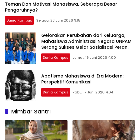
Jadi Tren Terbaru
Teman Dan Motivasi Mahasiswa, Seberapa Besar
Pengaruhnya?
Dunia Kampus
Selasa, 23 Juni 2026 9:15
Gelorakan Perubahan dari Keluarga,
Mahasiswa Administrasi Negara UNPAM
Serang Sukses Gelar Sosialisasi Peran
PKK di Desa Bandung
Dunia Kampus
Jumat, 19 Juni 2026 4:00
Apatisme Mahasiswa di Era Modern:
Perspektif Komunikasi
Dunia Kampus
Rabu, 17 Juni 2026 4:04
Mimbar Santri