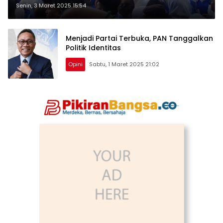
Indonesia yang Lebih Inklusif
Senin, 3 Maret 2025 15:54
Menjadi Partai Terbuka, PAN Tanggalkan
Politik Identitas
Opini
Sabtu, 1 Maret 2025 21:02