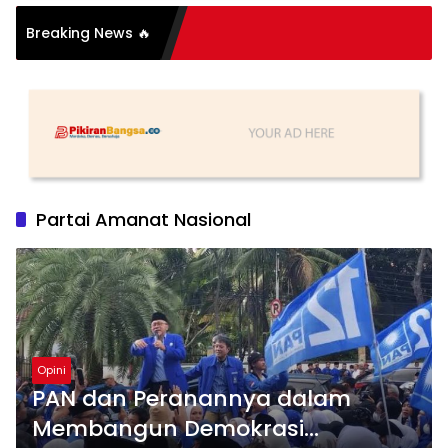
si Organisasi: Antara
Breaking News 🔥
s dan Substansi
Partai Amanat Nasional
Opini
PAN dan Peranannya dalam
Membangun Demokrasi