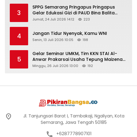
SPPG Semarang Pringapus Pringapus
3
Gelar Edukasi Gizi di PAUD Bina Balita
Peringati Hari Anak Nasional 2026
Jumat, 24 Juli 2026 14:12
223
Jangan Tidur Nyenyak, Kamu WNI
4
Senin, 13 Juli 2026 10:05
198
Gelar Seminar UMKM, Tim KKN STAI Al-
5
Anwar Prakarsai Usaha Tepung Maizena
di Logung
Minggu, 26 Juli 2026 13:00
192
Jl. Tanjungsari Barat I, Tambakaji, Ngaliyan, Kota
Semarang, Jawa Tengah 50185
+6287778907101