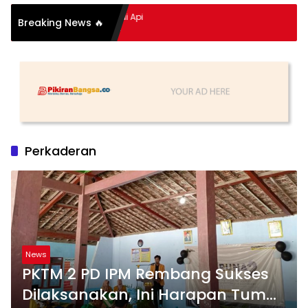
itan Hidup Meledak Jadi Api
Breaking News 🔥
Balik Tragedi Menteng-
ingga Maling Ayam di Bali
Perkaderan
News
PKTM 2 PD IPM Rembang Sukses
Dilaksanakan, Ini Harapan Tum