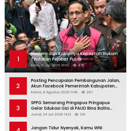
Nadiem dan Kaburnya Kepastian Hukum
1
Tindakan Pejabat Publik
Rabu, 15 Juli 2026 10:55
478
Posting Pencapaian Pembangunan Jalan,
2
Akun Facebook Pemerintah Kabupaten
Rembang “Dirujak” Warganet
Kamis, 6 Agustus 2026 11:46
267
SPPG Semarang Pringapus Pringapus
3
Gelar Edukasi Gizi di PAUD Bina Balita
Peringati Hari Anak Nasional 2026
Jumat, 24 Juli 2026 14:12
216
Jangan Tidur Nyenyak, Kamu WNI
4