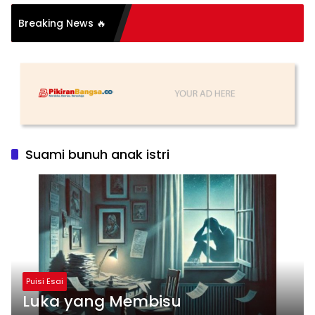
si Organisasi: Antara
Breaking News 🔥
s dan Substansi
Suami bunuh anak istri
Puisi Esai
Luka yang Membisu