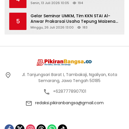
Senin, 13 Juli 2026 10:05
194
Gelar Seminar UMKM, Tim KKN STAI Al-
5
Anwar Prakarsai Usaha Tepung Maizena
di Logung
Minggu, 26 Juli 2026 13:00
183
Jl. Tanjungsari Barat I, Tambakaji, Ngaliyan, Kota
Semarang, Jawa Tengah 50185
+6287778907101
redaksi.pikiranbangsa@gmail.com