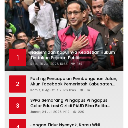
Nadiem dan Kaburnya Kepastian Hukum
1
Tindakan Pejabat Publik
Rabu, 15 Juli 2026 10:55
489
Posting Pencapaian Pembangunan Jalan,
2
Akun Facebook Pemerintah Kabupaten
Rembang “Dirujak” Warganet
Kamis, 6 Agustus 2026 11:46
314
SPPG Semarang Pringapus Pringapus
3
Gelar Edukasi Gizi di PAUD Bina Balita
Peringati Hari Anak Nasional 2026
Jumat, 24 Juli 2026 14:12
220
Jangan Tidur Nyenyak, Kamu WNI
4