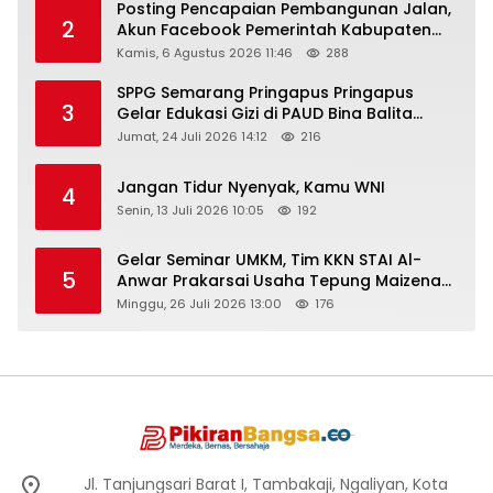
Posting Pencapaian Pembangunan Jalan,
2
Akun Facebook Pemerintah Kabupaten
Rembang “Dirujak” Warganet
Kamis, 6 Agustus 2026 11:46
288
SPPG Semarang Pringapus Pringapus
3
Gelar Edukasi Gizi di PAUD Bina Balita
Peringati Hari Anak Nasional 2026
Jumat, 24 Juli 2026 14:12
216
Jangan Tidur Nyenyak, Kamu WNI
4
Senin, 13 Juli 2026 10:05
192
Gelar Seminar UMKM, Tim KKN STAI Al-
5
Anwar Prakarsai Usaha Tepung Maizena
di Logung
Minggu, 26 Juli 2026 13:00
176
Jl. Tanjungsari Barat I, Tambakaji, Ngaliyan, Kota