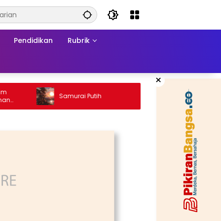
Pendidikan
Rubrik
×
Ketika H
Samurai Putih
Konflik:
Matrama