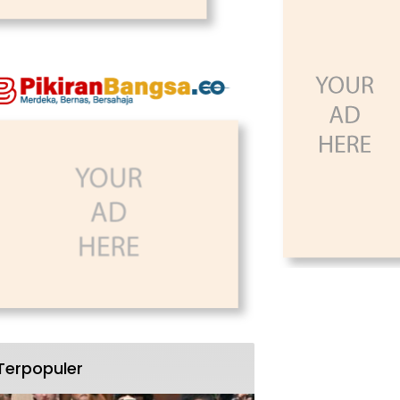
Terpopuler