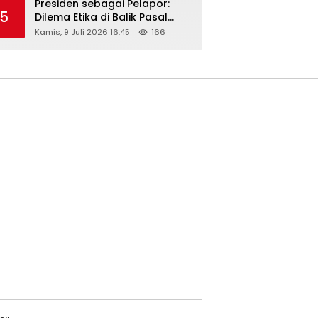
Presiden sebagai Pelapor:
5
Dilema Etika di Balik Pasal
218–220 KUHP
Kamis, 9 Juli 2026 16:45
166