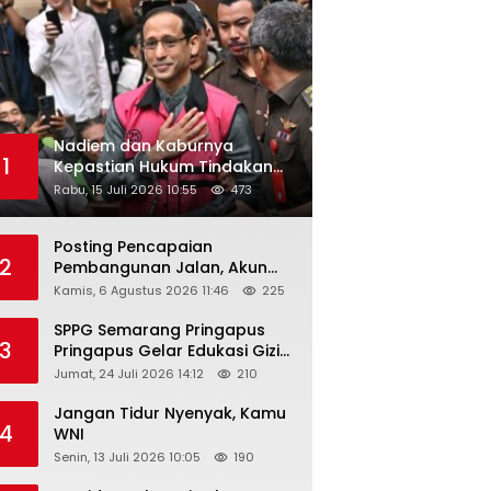
Nadiem dan Kaburnya
1
Kepastian Hukum Tindakan
Pejabat Publik
Rabu, 15 Juli 2026 10:55
473
Posting Pencapaian
2
Pembangunan Jalan, Akun
Facebook Pemerintah
Kamis, 6 Agustus 2026 11:46
225
Kabupaten Rembang
“Dirujak” Warganet
SPPG Semarang Pringapus
3
Pringapus Gelar Edukasi Gizi
di PAUD Bina Balita Peringati
Jumat, 24 Juli 2026 14:12
210
Hari Anak Nasional 2026
Jangan Tidur Nyenyak, Kamu
4
WNI
Senin, 13 Juli 2026 10:05
190