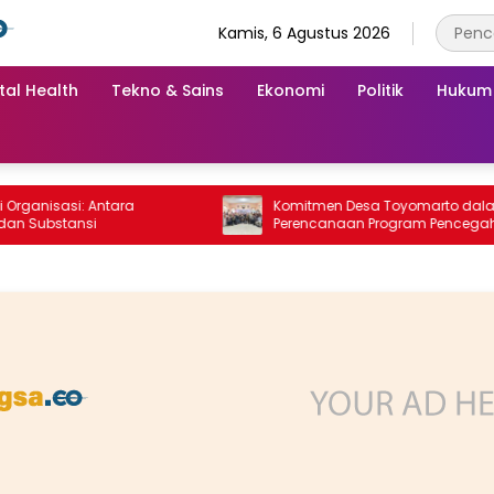
Kamis, 6 Agustus 2026
tal Health
Tekno & Sains
Ekonomi
Politik
Hukum
isasi: Antara
Komitmen Desa Toyomarto dalam
bstansi
Perencanaan Program Pencegahan
Stunting melalui ‎Rembuk Stunting Desa