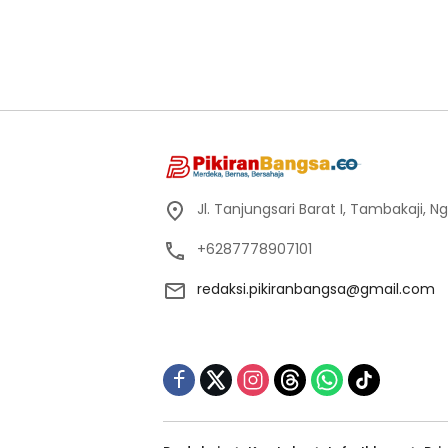
Jl. Tanjungsari Barat I, Tambakaji,
+6287778907101
redaksi.pikiranbangsa@gmail.com