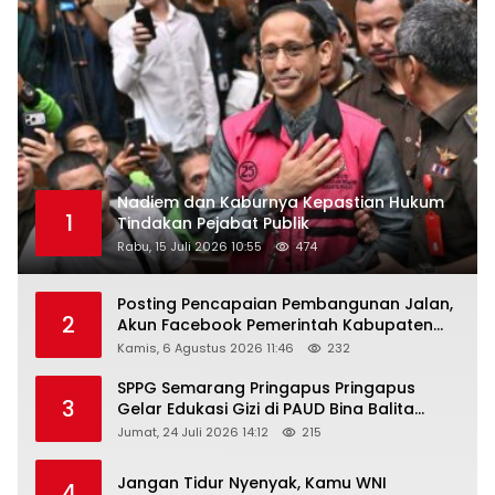
Nadiem dan Kaburnya Kepastian Hukum
1
Tindakan Pejabat Publik
Rabu, 15 Juli 2026 10:55
474
Posting Pencapaian Pembangunan Jalan,
2
Akun Facebook Pemerintah Kabupaten
Rembang “Dirujak” Warganet
Kamis, 6 Agustus 2026 11:46
232
SPPG Semarang Pringapus Pringapus
3
Gelar Edukasi Gizi di PAUD Bina Balita
Peringati Hari Anak Nasional 2026
Jumat, 24 Juli 2026 14:12
215
Jangan Tidur Nyenyak, Kamu WNI
4