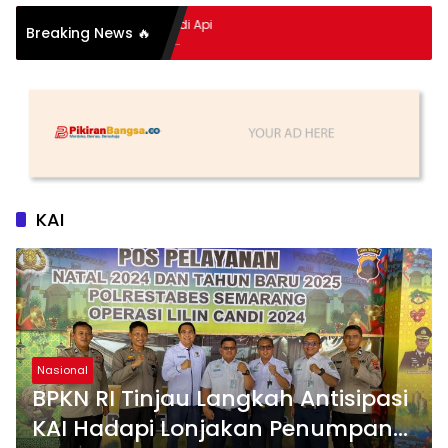
pitan Hidup Meledak Jadi Api
Breaking News 🔥
 Balik Tragedi Menteng-
Hingga Maling Ayam di Bali
KAI
Nasional
BPKN RI Tinjau Langkah Antisipasi
KAI Hadapi Lonjakan Penumpang