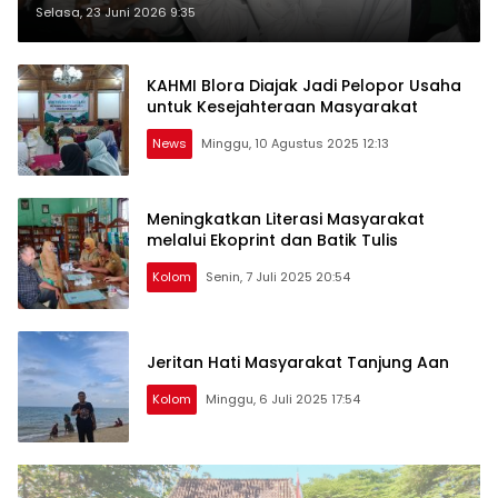
Era Digital
Selasa, 23 Juni 2026 9:35
KAHMI Blora Diajak Jadi Pelopor Usaha
untuk Kesejahteraan Masyarakat
News
Minggu, 10 Agustus 2025 12:13
Meningkatkan Literasi Masyarakat
melalui Ekoprint dan Batik Tulis
Kolom
Senin, 7 Juli 2025 20:54
Jeritan Hati Masyarakat Tanjung Aan
Kolom
Minggu, 6 Juli 2025 17:54