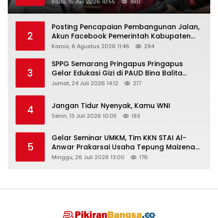
Rabu, 15 Juli 2026 10:55
480
Posting Pencapaian Pembangunan Jalan,
2
Akun Facebook Pemerintah Kabupaten
Rembang “Dirujak” Warganet
Kamis, 6 Agustus 2026 11:46
294
SPPG Semarang Pringapus Pringapus
3
Gelar Edukasi Gizi di PAUD Bina Balita
Peringati Hari Anak Nasional 2026
Jumat, 24 Juli 2026 14:12
217
Jangan Tidur Nyenyak, Kamu WNI
4
Senin, 13 Juli 2026 10:05
193
Gelar Seminar UMKM, Tim KKN STAI Al-
5
Anwar Prakarsai Usaha Tepung Maizena
di Logung
Minggu, 26 Juli 2026 13:00
176