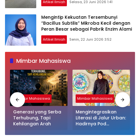
Artikel Ilmiah
Selasa, 23 Juni 2026 1:41
Mengintip Kekuatan Tersembunyi
“Bacillus Subtilis” Mikroba Kecil dengan
Peran Besar sebagai Pabrik Enzim Alami
Artikel Ilmiah
Senin, 22 Juni 2026 3:52
Mimbar Mahasiswa
Mimbar Mahasiswa
Mimbar Mahasiswa
Generasi yang Serba
Mengintegrasikan
Terhubung, Tapi
Literasi di Jalur Urban:
Kehilangan Arah
Hadirnya Pod
Perpustakaan Kapsul
Mandiri dan EV-Library