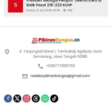
Presiden sebagai Pelapor: Dilema Etika di
5
Balik Pasal 218–220 KUHP
Kamis, 9 Juli 2026 16:45
166
Jl. Tanjungsari Barat I, Tambakaji, Ngaliyan, Kota
Semarang, Jawa Tengah 50185
+6287778907101
redaksi.pikiranbangsa@gmail.com