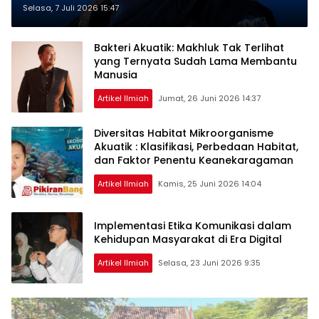
Ketangguhan AMDAL di Tengah
Selasa, 7 Juli 2026 15:47
Krisis Lingkungan
Bakteri Akuatik: Makhluk Tak Terlihat
yang Ternyata Sudah Lama Membantu
Manusia
Artikel Ilmiah
Jumat, 26 Juni 2026 14:37
Diversitas Habitat Mikroorganisme
Akuatik : Klasifikasi, Perbedaan Habitat,
dan Faktor Penentu Keanekaragaman
Artikel Ilmiah
Kamis, 25 Juni 2026 14:04
Implementasi Etika Komunikasi dalam
Kehidupan Masyarakat di Era Digital
Artikel Ilmiah
Selasa, 23 Juni 2026 9:35