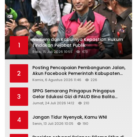
Nadiem dan Kaburnya Kepastian Hukum
1
Tindakan Pejabat Publik
Rabu, 15 Juli 2026 10:55
473
Posting Pencapaian Pembangunan Jalan,
2
Akun Facebook Pemerintah Kabupaten
Rembang “Dirujak” Warganet
Kamis, 6 Agustus 2026 11:46
226
SPPG Semarang Pringapus Pringapus
3
Gelar Edukasi Gizi di PAUD Bina Balita
Peringati Hari Anak Nasional 2026
Jumat, 24 Juli 2026 14:12
210
Jangan Tidur Nyenyak, Kamu WNI
4
Senin, 13 Juli 2026 10:05
190