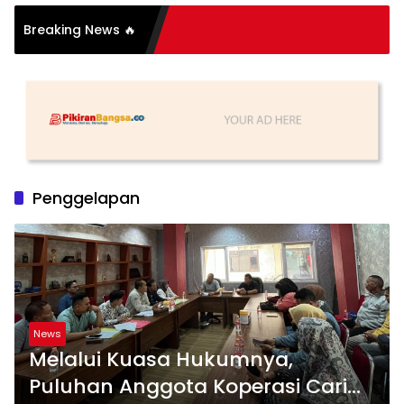
si Organisasi: Antara
Breaking News 🔥
s dan Substansi
Penggelapan
News
Melalui Kuasa Hukumnya,
Puluhan Anggota Koperasi Cari