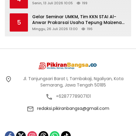
Senin, 13 Juli 2026 10:05
199
Gelar Seminar UMKM, Tim KKN STAI Al-
5
Anwar Prakarsai Usaha Tepung Maizena
di Logung
Minggu, 26 Juli 2026 13:00
196
Jl. Tanjungsari Barat I, Tambakaji, Ngaliyan, Kota
Semarang, Jawa Tengah 50185
+6287778907101
redaksi.pikiranbangsa@gmail.com