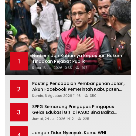
Nadiem dan Kaburnya Kepastian Hukum
1
Tindakan Pejabat Publik
Rabu, 15 Juli 2026 10:55
497
Posting Pencapaian Pembangunan Jalan,
2
Akun Facebook Pemerintah Kabupaten
Rembang “Dirujak” Warganet
Kamis, 6 Agustus 2026 11:46
350
SPPG Semarang Pringapus Pringapus
3
Gelar Edukasi Gizi di PAUD Bina Balita
Peringati Hari Anak Nasional 2026
Jumat, 24 Juli 2026 14:12
225
Jangan Tidur Nyenyak, Kamu WNI
4