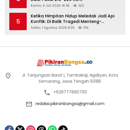
Kamis, 9 Juli 2026 16:45
163
Ketika Himpitan Hidup Meledak Jadi Api
5
Konflik: Di Balik Tragedi Menteng-
Matraman Hingga Maling Ayam di Bali
Sabtu, 1 Agustus 2026 8:35
159
Jl. Tanjungsari Barat I, Tambakaji, Ngaliyan, Kota
Semarang, Jawa Tengah 50185
+6287778907101
redaksi.pikiranbangsa@gmail.com