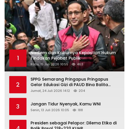
Nadiem dan Kaburnya Kepastian Hukum
1
Tindakan Pejabat Publik
Rabu, 15 Juli 2026 10:55
463
SPPG Semarang Pringapus Pringapus
2
Gelar Edukasi Gizi di PAUD Bina Balita
Peringati Hari Anak Nasional 2026
Jumat, 24 Juli 2026 14:12
204
Jangan Tidur Nyenyak, Kamu WNI
3
Senin, 13 Juli 2026 10:05
188
Presiden sebagai Pelapor: Dilema Etika di
4
Balik Pasal 218–220 KUHP