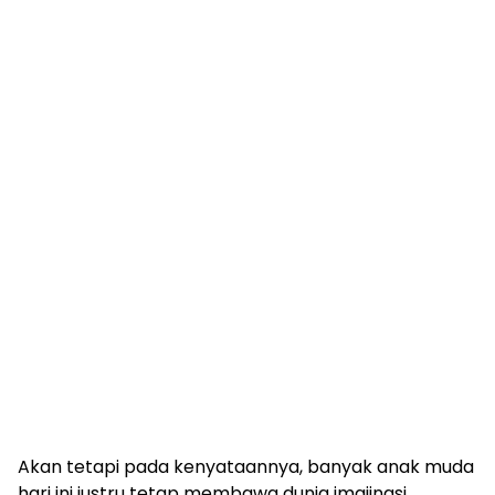
Akan tetapi pada kenyataannya, banyak anak muda
hari ini justru tetap membawa dunia imajinasi