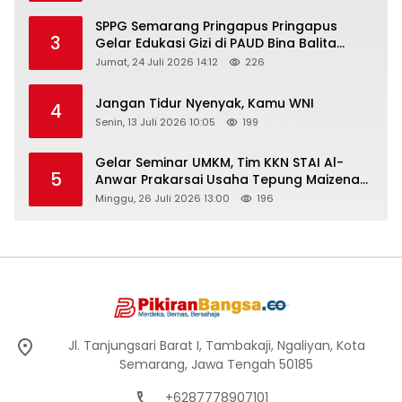
SPPG Semarang Pringapus Pringapus
3
Gelar Edukasi Gizi di PAUD Bina Balita
Peringati Hari Anak Nasional 2026
Jumat, 24 Juli 2026 14:12
226
Jangan Tidur Nyenyak, Kamu WNI
4
Senin, 13 Juli 2026 10:05
199
Gelar Seminar UMKM, Tim KKN STAI Al-
5
Anwar Prakarsai Usaha Tepung Maizena
di Logung
Minggu, 26 Juli 2026 13:00
196
Jl. Tanjungsari Barat I, Tambakaji, Ngaliyan, Kota
Semarang, Jawa Tengah 50185
+6287778907101