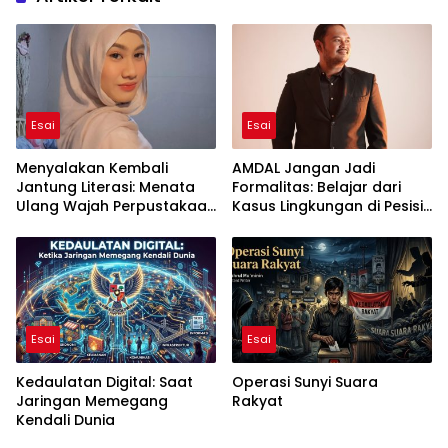
Esai
Esai
Menyalakan Kembali
AMDAL Jangan Jadi
Jantung Literasi: Menata
Formalitas: Belajar dari
Ulang Wajah Perpustakaan
Kasus Lingkungan di Pesisir
di Era Digital
Indonesia
Esai
Esai
Kedaulatan Digital: Saat
Operasi Sunyi Suara
Jaringan Memegang
Rakyat
Kendali Dunia