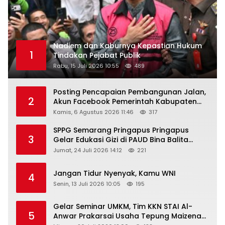
Nadiem dan Kaburnya Kepastian Hukum
1
Tindakan Pejabat Publik
Rabu, 15 Juli 2026 10:55
489
Posting Pencapaian Pembangunan Jalan,
2
Akun Facebook Pemerintah Kabupaten
Rembang “Dirujak” Warganet
Kamis, 6 Agustus 2026 11:46
317
SPPG Semarang Pringapus Pringapus
3
Gelar Edukasi Gizi di PAUD Bina Balita
Peringati Hari Anak Nasional 2026
Jumat, 24 Juli 2026 14:12
221
Jangan Tidur Nyenyak, Kamu WNI
4
Senin, 13 Juli 2026 10:05
195
Gelar Seminar UMKM, Tim KKN STAI Al-
5
Anwar Prakarsai Usaha Tepung Maizena