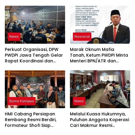
Kabupaten Rembang
IT Wahdatul Ummah Kota
“Dirujak” Warganet
Metero
News
Nasional
Perkuat Organisasi, DPW
Marak Oknum Mafia
PWDPI Jawa Tengah Gelar
Tanah, Ketum PWDPI Minta
Rapat Koordinasi dan
Menteri BPN/ATR dan
Bahas Persiapan
Kehutanan Turun ke
Pelantikan Pengurus Baru
Karimun Kepri
Dunia Kampus
News
HMI Cabang Persiapan
Melalui Kuasa Hukumnya,
Rembang Resmi Berdiri,
Puluhan Anggota Koperasi
Formateur Shofi Siap
Cari Makmur Resmi
Pimpin Fase Konsolidasi
Melayangkan Laporan