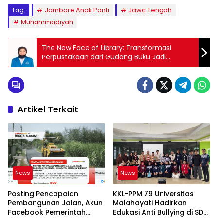
Tag:
Jambore Anak Panti
Jawa Tengah
Muhammadiyah
The New Face of Library: Transformasi
Perpustakaan dari Gudang Buku Jadi
Creative Hub
Artikel Terkait
News
News
Posting Pencapaian
KKL-PPM 79 Universitas
Pembangunan Jalan, Akun
Malahayati Hadirkan
Facebook Pemerintah
Edukasi Anti Bullying di SD