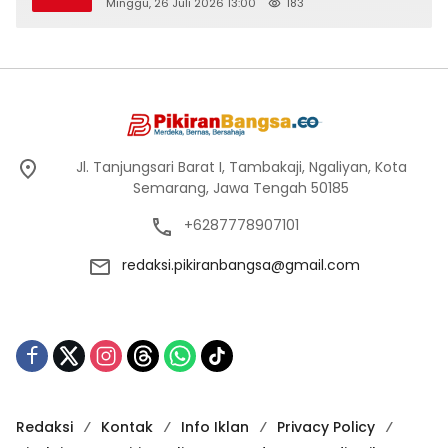
di Logung
Minggu, 26 Juli 2026 13:00
183
Jl. Tanjungsari Barat I, Tambakaji, Ngaliyan, Kota
Semarang, Jawa Tengah 50185
+6287778907101
redaksi.pikiranbangsa@gmail.com
Redaksi
Kontak
Info Iklan
Privacy Policy