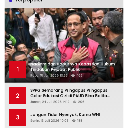
Nadiem dan Kaburnya Kepastian Hukum
1
Tindakan Pejabat Publik
Rabu, 15 Juli 2026 10:55
463
SPPG Semarang Pringapus Pringapus
2
Gelar Edukasi Gizi di PAUD Bina Balita
Peringati Hari Anak Nasional 2026
Jumat, 24 Juli 2026 14:12
206
Jangan Tidur Nyenyak, Kamu WNI
3
Senin, 13 Juli 2026 10:05
188