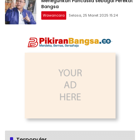
Meneguhkan Pancasila sebagai Perekat
Bangsa
Wawancara
Selasa, 25 Maret 2025 15:24
Terpopuler