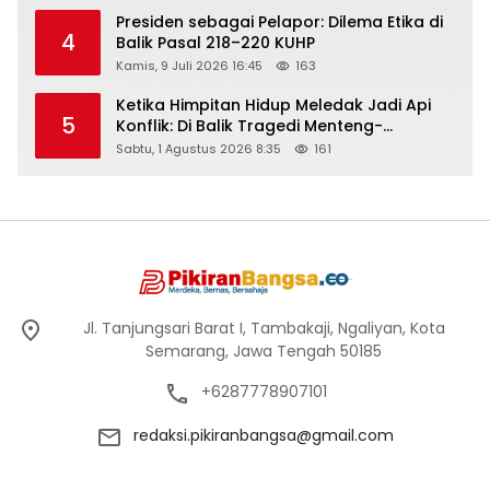
Presiden sebagai Pelapor: Dilema Etika di
4
Balik Pasal 218–220 KUHP
Kamis, 9 Juli 2026 16:45
163
Ketika Himpitan Hidup Meledak Jadi Api
5
Konflik: Di Balik Tragedi Menteng-
Matraman Hingga Maling Ayam di Bali
Sabtu, 1 Agustus 2026 8:35
161
Jl. Tanjungsari Barat I, Tambakaji, Ngaliyan, Kota
Semarang, Jawa Tengah 50185
+6287778907101
redaksi.pikiranbangsa@gmail.com