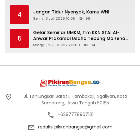
Jangan Tidur Nyenyak, Kamu WNI
4
Senin, 13 Juli 2026 10:05
196
Gelar Seminar UMKM, Tim KKN STAI Al-
5
Anwar Prakarsai Usaha Tepung Maizena
di Logung
Minggu, 26 Juli 2026 13:00
184
Jl. Tanjungsari Barat I, Tambakaji, Ngaliyan, Kota
Semarang, Jawa Tengah 50185
+6287778907101
redaksi.pikiranbangsa@gmail.com