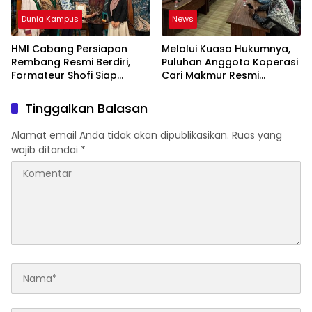
Dunia Kampus
News
HMI Cabang Persiapan
Melalui Kuasa Hukumnya,
Rembang Resmi Berdiri,
Puluhan Anggota Koperasi
Formateur Shofi Siap
Cari Makmur Resmi
Pimpin Fase Konsolidasi
Melayangkan Laporan
Dugaan Penipuan,
Tinggalkan Balasan
Penggelapan, & TPPU
Alamat email Anda tidak akan dipublikasikan.
Ruas yang
wajib ditandai
*