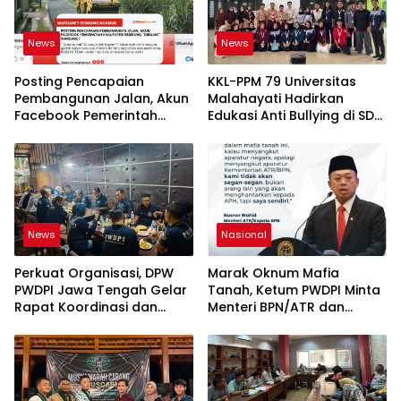
News
News
Posting Pencapaian
KKL-PPM 79 Universitas
Pembangunan Jalan, Akun
Malahayati Hadirkan
Facebook Pemerintah
Edukasi Anti Bullying di SD
Kabupaten Rembang
IT Wahdatul Ummah Kota
“Dirujak” Warganet
Metero
News
Nasional
Perkuat Organisasi, DPW
Marak Oknum Mafia
PWDPI Jawa Tengah Gelar
Tanah, Ketum PWDPI Minta
Rapat Koordinasi dan
Menteri BPN/ATR dan
Bahas Persiapan
Kehutanan Turun ke
Pelantikan Pengurus Baru
Karimun Kepri