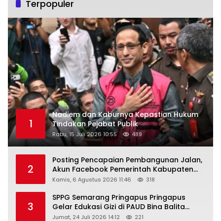
Terpopuler
Nadiem dan Kaburnya Kepastian Hukum
1
Tindakan Pejabat Publik
Rabu, 15 Juli 2026 10:55
489
Posting Pencapaian Pembangunan Jalan,
2
Akun Facebook Pemerintah Kabupaten
Rembang “Dirujak” Warganet
Kamis, 6 Agustus 2026 11:46
318
SPPG Semarang Pringapus Pringapus
3
Gelar Edukasi Gizi di PAUD Bina Balita
Peringati Hari Anak Nasional 2026
Jumat, 24 Juli 2026 14:12
221