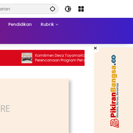
Pendidikan
Rubrik
×
Komitmen Desa Toyomarto dalam
Samurai 
Perencanaan Program Pencegahan
Stunting melalui ‎Rembuk Stunting Desa