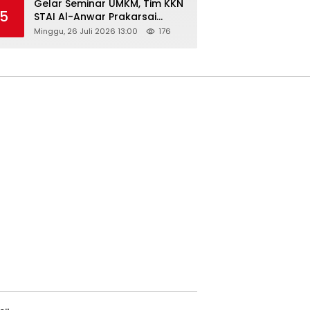
Gelar Seminar UMKM, Tim KKN
5
STAI Al-Anwar Prakarsai
Usaha Tepung Maizena di
Minggu, 26 Juli 2026 13:00
176
Logung