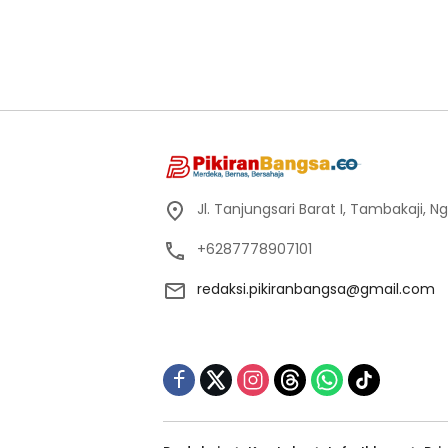
Jl. Tanjungsari Barat I, Tambakaji,
+6287778907101
redaksi.pikiranbangsa@gmail.com