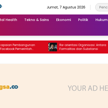
Jumat, 7 Agustus 2026
tal Health
Tekno & Sains
Ekonomi
Politik
Hukum
an Pembangunan
Re-orientasi Organisasi: Antara
ok Pemerintah
Formalitas dan Substansi
 “Dirujak” Warganet