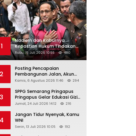
Nadiem dan Kaburnya
1
Kepastian Hukum Tindakan
Pejabat Publik
Rabu, 15 Juli 2026 10:55
480
Posting Pencapaian
2
Pembangunan Jalan, Akun
Facebook Pemerintah
Kamis, 6 Agustus 2026 11:46
294
Kabupaten Rembang
“Dirujak” Warganet
SPPG Semarang Pringapus
3
Pringapus Gelar Edukasi Gizi
di PAUD Bina Balita Peringati
Jumat, 24 Juli 2026 14:12
216
Hari Anak Nasional 2026
Jangan Tidur Nyenyak, Kamu
4
WNI
Senin, 13 Juli 2026 10:05
192