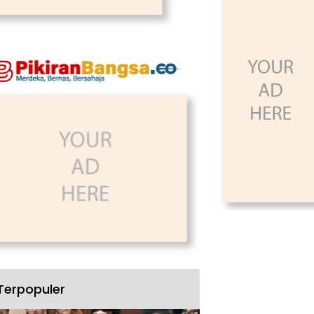
Terpopuler