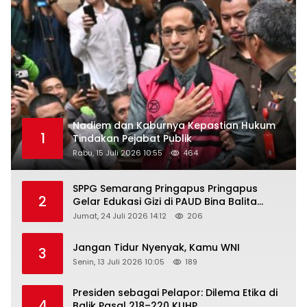
Nadiem dan Kaburnya Kepastian Hukum
1
Tindakan Pejabat Publik
Rabu, 15 Juli 2026 10:55
464
SPPG Semarang Pringapus Pringapus
2
Gelar Edukasi Gizi di PAUD Bina Balita
Peringati Hari Anak Nasional 2026
Jumat, 24 Juli 2026 14:12
206
Jangan Tidur Nyenyak, Kamu WNI
3
Senin, 13 Juli 2026 10:05
189
Presiden sebagai Pelapor: Dilema Etika di
4
Balik Pasal 218–220 KUHP