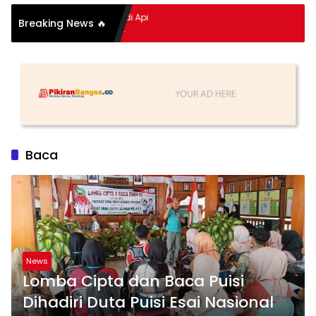
itan Hidup Meledak Jadi Api
Breaking News 🔥
 Balik Tragedi Menteng-
ingga Maling Ayam di Bali
Baca
News
Lomba Cipta dan Baca Puisi
Dihadiri Duta Puisi Esai Nasional