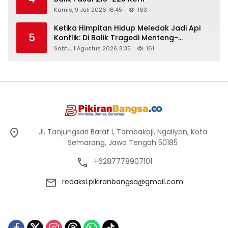
Kamis, 9 Juli 2026 16:45
163
Ketika Himpitan Hidup Meledak Jadi Api
5
Konflik: Di Balik Tragedi Menteng-
Matraman Hingga Maling Ayam di Bali
Sabtu, 1 Agustus 2026 8:35
161
Jl. Tanjungsari Barat I, Tambakaji, Ngaliyan, Kota
Semarang, Jawa Tengah 50185
+6287778907101
redaksi.pikiranbangsa@gmail.com