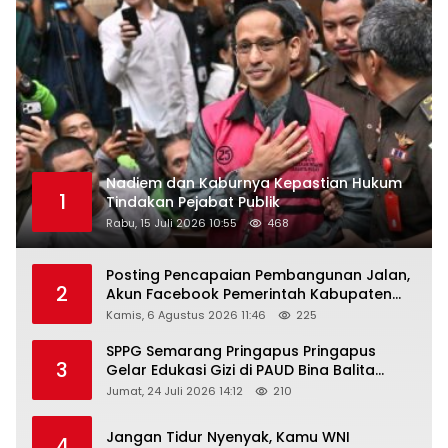
Nadiem dan Kaburnya Kepastian Hukum
1
Tindakan Pejabat Publik
Rabu, 15 Juli 2026 10:55
468
Posting Pencapaian Pembangunan Jalan,
2
Akun Facebook Pemerintah Kabupaten
Rembang “Dirujak” Warganet
Kamis, 6 Agustus 2026 11:46
225
SPPG Semarang Pringapus Pringapus
3
Gelar Edukasi Gizi di PAUD Bina Balita
Peringati Hari Anak Nasional 2026
Jumat, 24 Juli 2026 14:12
210
Jangan Tidur Nyenyak, Kamu WNI
4