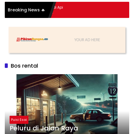
itan Hidup Meledak Jadi Api
Breaking News 🔥
 Balik Tragedi Menteng-
ingga Maling Ayam di Bali
Bos rental
Puisi Esai
Peluru di Jalan Raya