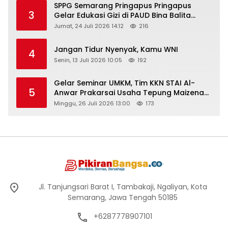
SPPG Semarang Pringapus Pringapus
3
Gelar Edukasi Gizi di PAUD Bina Balita
Peringati Hari Anak Nasional 2026
Jumat, 24 Juli 2026 14:12
216
Jangan Tidur Nyenyak, Kamu WNI
4
Senin, 13 Juli 2026 10:05
192
Gelar Seminar UMKM, Tim KKN STAI Al-
5
Anwar Prakarsai Usaha Tepung Maizena
di Logung
Minggu, 26 Juli 2026 13:00
173
Jl. Tanjungsari Barat I, Tambakaji, Ngaliyan, Kota
Semarang, Jawa Tengah 50185
+6287778907101