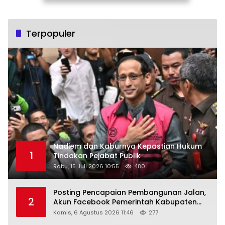
Terpopuler
Nadiem dan Kaburnya Kepastian Hukum
1
Tindakan Pejabat Publik
Rabu, 15 Juli 2026 10:55
480
Posting Pencapaian Pembangunan Jalan,
2
Akun Facebook Pemerintah Kabupaten
Rembang “Dirujak” Warganet
Kamis, 6 Agustus 2026 11:46
277