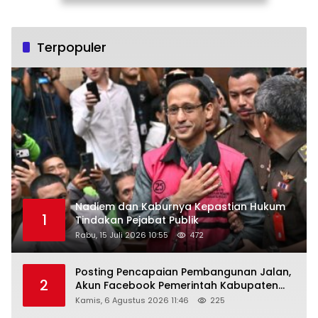
Terpopuler
Nadiem dan Kaburnya Kepastian Hukum
1
Tindakan Pejabat Publik
Rabu, 15 Juli 2026 10:55
472
Posting Pencapaian Pembangunan Jalan,
2
Akun Facebook Pemerintah Kabupaten
Rembang “Dirujak” Warganet
Kamis, 6 Agustus 2026 11:46
225