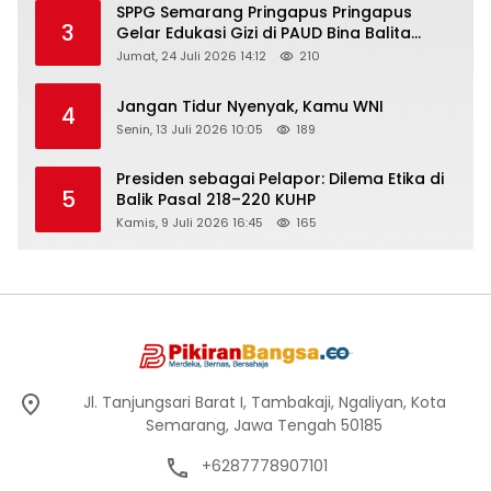
SPPG Semarang Pringapus Pringapus
3
Gelar Edukasi Gizi di PAUD Bina Balita
Peringati Hari Anak Nasional 2026
Jumat, 24 Juli 2026 14:12
210
Jangan Tidur Nyenyak, Kamu WNI
4
Senin, 13 Juli 2026 10:05
189
Presiden sebagai Pelapor: Dilema Etika di
5
Balik Pasal 218–220 KUHP
Kamis, 9 Juli 2026 16:45
165
Jl. Tanjungsari Barat I, Tambakaji, Ngaliyan, Kota
Semarang, Jawa Tengah 50185
+6287778907101