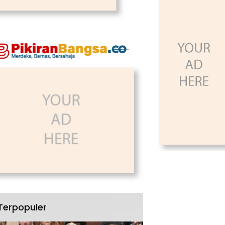
Terpopuler