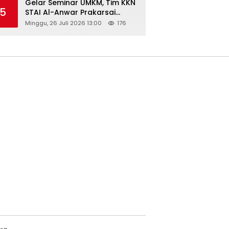
Gelar Seminar UMKM, Tim KKN
5
STAI Al-Anwar Prakarsai
Usaha Tepung Maizena di
Minggu, 26 Juli 2026 13:00
176
Logung