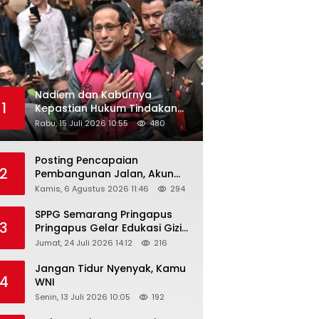
Nadiem dan Kaburnya
1
Kepastian Hukum Tindakan
Pejabat Publik
Rabu, 15 Juli 2026 10:55
480
Posting Pencapaian
2
Pembangunan Jalan, Akun
Facebook Pemerintah
Kamis, 6 Agustus 2026 11:46
294
Kabupaten Rembang
“Dirujak” Warganet
SPPG Semarang Pringapus
3
Pringapus Gelar Edukasi Gizi
di PAUD Bina Balita Peringati
Jumat, 24 Juli 2026 14:12
216
Hari Anak Nasional 2026
Jangan Tidur Nyenyak, Kamu
4
WNI
Senin, 13 Juli 2026 10:05
192