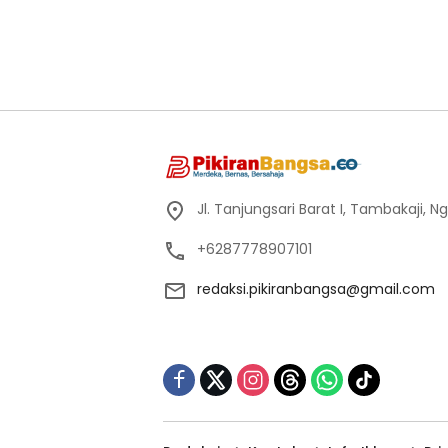
Jl. Tanjungsari Barat I, Tambakaji,
+6287778907101
redaksi.pikiranbangsa@gmail.com