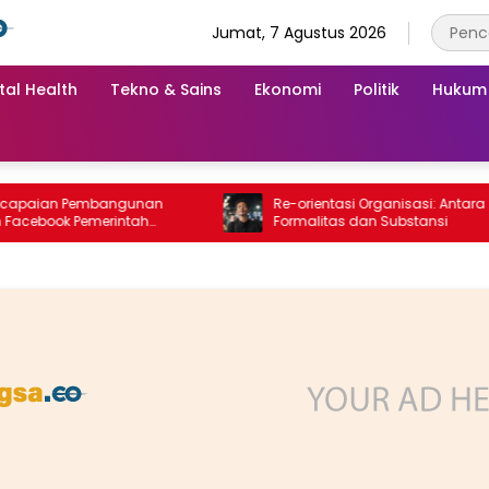
Jumat, 7 Agustus 2026
tal Health
Tekno & Sains
Ekonomi
Politik
Hukum
ian Pembangunan
Re-orientasi Organisasi: Antara
ook Pemerintah
Formalitas dan Substansi
g “Dirujak” Warganet