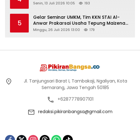
Senin, 13 Juli 2026 10:05
193
Gelar Seminar UMKM, Tim KKN STAI Al-
5
Anwar Prakarsai Usaha Tepung Maizena
di Logung
Minggu, 26 Juli 2026 13:00
179
Jl. Tanjungsari Barat I, Tambakaji, Ngaliyan, Kota
Semarang, Jawa Tengah 50185
+6287778907101
redaksi.pikiranbangsa@gmail.com