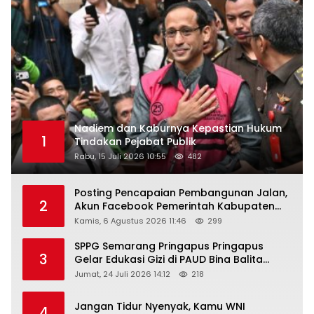
Nadiem dan Kaburnya Kepastian Hukum
1
Tindakan Pejabat Publik
Rabu, 15 Juli 2026 10:55
482
Posting Pencapaian Pembangunan Jalan,
2
Akun Facebook Pemerintah Kabupaten
Rembang “Dirujak” Warganet
Kamis, 6 Agustus 2026 11:46
299
SPPG Semarang Pringapus Pringapus
3
Gelar Edukasi Gizi di PAUD Bina Balita
Peringati Hari Anak Nasional 2026
Jumat, 24 Juli 2026 14:12
218
Jangan Tidur Nyenyak, Kamu WNI
4