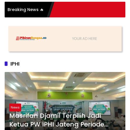
si Organisasi: Antara
Breaking News 🔥
s dan Substansi
IPHI
News
Masrifan Djamil Terpilih Jadi
Ketua PW IPHI Jateng Periode