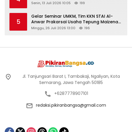
Senin, 13 Juli 2026 10:05
199
Gelar Seminar UMKM, Tim KKN STAI Al-
5
Anwar Prakarsai Usaha Tepung Maizena
di Logung
Minggu, 26 Juli 2026 13:00
196
Jl. Tanjungsari Barat I, Tambakaji, Ngaliyan, Kota
Semarang, Jawa Tengah 50185
+6287778907101
redaksi.pikiranbangsa@gmail.com