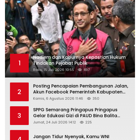
Nadiem dan Kaburnya Kepastian Hukum
1
Tindakan Pejabat Publik
Rabu, 15 Juli 2026 10:55
497
Posting Pencapaian Pembangunan Jalan,
2
Akun Facebook Pemerintah Kabupaten
Rembang “Dirujak” Warganet
Kamis, 6 Agustus 2026 11:46
350
SPPG Semarang Pringapus Pringapus
3
Gelar Edukasi Gizi di PAUD Bina Balita
Peringati Hari Anak Nasional 2026
Jumat, 24 Juli 2026 14:12
225
Jangan Tidur Nyenyak, Kamu WNI
4