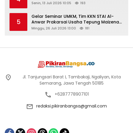
Senin, 13 Juli 2026 10:05
193
Gelar Seminar UMKM, Tim KKN STAI Al-
5
Anwar Prakarsai Usaha Tepung Maizena
di Logung
Minggu, 26 Juli 2026 13:00
181
Jl. Tanjungsari Barat I, Tambakaji, Ngaliyan, Kota
Semarang, Jawa Tengah 50185
+6287778907101
redaksi.pikiranbangsa@gmail.com