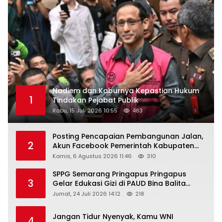
Nadiem dan Kaburnya Kepastian Hukum
1
Tindakan Pejabat Publik
Rabu, 15 Juli 2026 10:55
483
Posting Pencapaian Pembangunan Jalan,
2
Akun Facebook Pemerintah Kabupaten
Rembang “Dirujak” Warganet
Kamis, 6 Agustus 2026 11:46
310
SPPG Semarang Pringapus Pringapus
3
Gelar Edukasi Gizi di PAUD Bina Balita
Peringati Hari Anak Nasional 2026
Jumat, 24 Juli 2026 14:12
218
Jangan Tidur Nyenyak, Kamu WNI
4