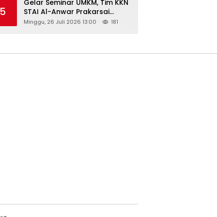
Gelar Seminar UMKM, Tim KKN
5
STAI Al-Anwar Prakarsai
Usaha Tepung Maizena di
Minggu, 26 Juli 2026 13:00
181
Logung