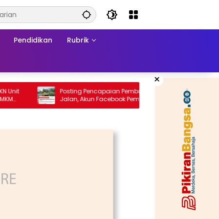
Pendidikan
Rubrik
×
Posting Pencapaian Pembangunan
Re-orien
Jalan, Akun Facebook Pemerintah
Formali
Kabupaten Rembang “Dirujak” Warganet