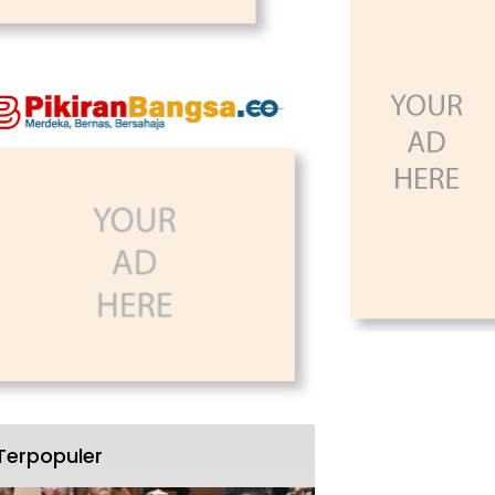
Terpopuler