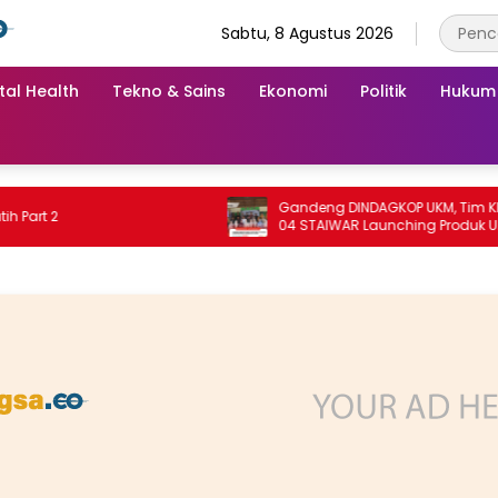
Sabtu, 8 Agustus 2026
tal Health
Tekno & Sains
Ekonomi
Politik
Hukum
Gandeng DINDAGKOP UKM, Tim KKN Unit
 2
04 STAIWAR Launching Produk UMKM
Desa Logung