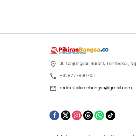
Jl. Tanjungsari Barat I, Tambakaji,
+6287778907101
redaksi.pikiranbangsa@gmail.com