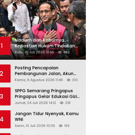
Nadiem dan Kaburnya
1
Kepastian Hukum Tindakan
Pejabat Publik
Rabu, 15 Juli 2026 10:55
483
Posting Pencapaian
2
Pembangunan Jalan, Akun
Facebook Pemerintah
Kamis, 6 Agustus 2026 11:46
310
Kabupaten Rembang
“Dirujak” Warganet
SPPG Semarang Pringapus
3
Pringapus Gelar Edukasi Gizi
di PAUD Bina Balita Peringati
Jumat, 24 Juli 2026 14:12
218
Hari Anak Nasional 2026
Jangan Tidur Nyenyak, Kamu
4
WNI
Senin, 13 Juli 2026 10:05
193