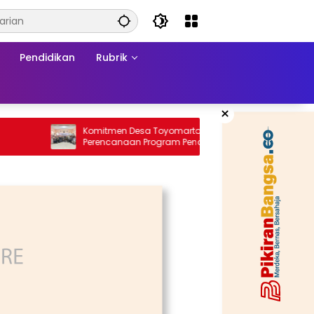
Pendidikan
Rubrik
×
Komitmen Desa Toyomarto dalam
Samurai 
Perencanaan Program Pencegahan
Stunting melalui ‎Rembuk Stunting Desa