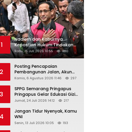
Nadiem dan Kaburnya
1
Kepastian Hukum Tindakan
Pejabat Publik
Rabu, 15 Juli 2026 10:55
480
Posting Pencapaian
2
Pembangunan Jalan, Akun
Facebook Pemerintah
Kamis, 6 Agustus 2026 11:46
297
Kabupaten Rembang
“Dirujak” Warganet
SPPG Semarang Pringapus
3
Pringapus Gelar Edukasi Gizi
di PAUD Bina Balita Peringati
Jumat, 24 Juli 2026 14:12
217
Hari Anak Nasional 2026
Jangan Tidur Nyenyak, Kamu
4
WNI
Senin, 13 Juli 2026 10:05
193