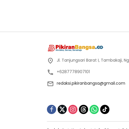
Jl. Tanjungsari Barat I, Tambakaji,
+6287778907101
redaksi.pikiranbangsa@gmail.com