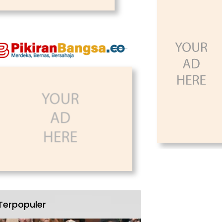
Terpopuler