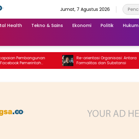
Jumat, 7 Agustus 2026
tal Health
Tekno & Sains
Ekonomi
Politik
Hukum
an Pembangunan
Re-orientasi Organisasi: Antara
ok Pemerintah
Formalitas dan Substansi
 “Dirujak” Warganet