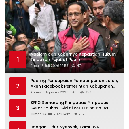
Nadiem dan Kaburnya Kepastian Hukum
1
Tindakan Pejabat Publik
Rabu, 15 Juli 2026 10:55
474
Posting Pencapaian Pembangunan Jalan,
2
Akun Facebook Pemerintah Kabupaten
Rembang “Dirujak” Warganet
Kamis, 6 Agustus 2026 11:46
257
SPPG Semarang Pringapus Pringapus
3
Gelar Edukasi Gizi di PAUD Bina Balita
Peringati Hari Anak Nasional 2026
Jumat, 24 Juli 2026 14:12
215
Jangan Tidur Nyenyak, Kamu WNI