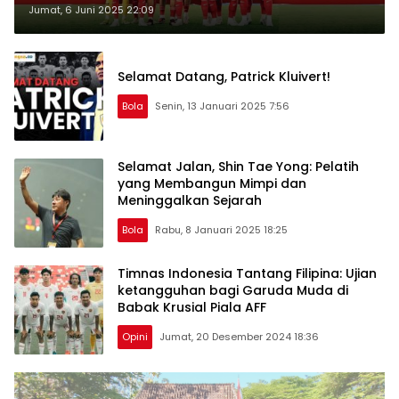
Dua Tiket Langsung
Jumat, 6 Juni 2025 22:09
Selamat Datang, Patrick Kluivert!
Bola
Senin, 13 Januari 2025 7:56
Selamat Jalan, Shin Tae Yong: Pelatih
yang Membangun Mimpi dan
Meninggalkan Sejarah
Bola
Rabu, 8 Januari 2025 18:25
Timnas Indonesia Tantang Filipina: Ujian
ketangguhan bagi Garuda Muda di
Babak Krusial Piala AFF
Opini
Jumat, 20 Desember 2024 18:36