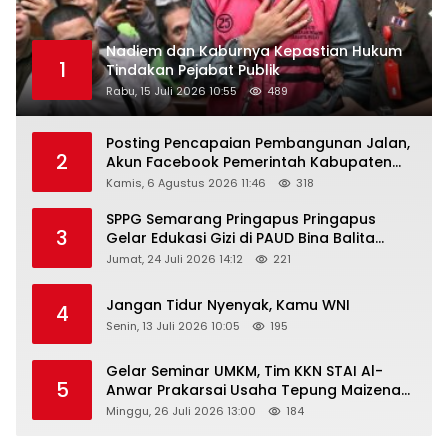
Nadiem dan Kaburnya Kepastian Hukum
1
Tindakan Pejabat Publik
Rabu, 15 Juli 2026 10:55
489
Posting Pencapaian Pembangunan Jalan,
2
Akun Facebook Pemerintah Kabupaten
Rembang “Dirujak” Warganet
Kamis, 6 Agustus 2026 11:46
318
SPPG Semarang Pringapus Pringapus
3
Gelar Edukasi Gizi di PAUD Bina Balita
Peringati Hari Anak Nasional 2026
Jumat, 24 Juli 2026 14:12
221
Jangan Tidur Nyenyak, Kamu WNI
4
Senin, 13 Juli 2026 10:05
195
Gelar Seminar UMKM, Tim KKN STAI Al-
5
Anwar Prakarsai Usaha Tepung Maizena
di Logung
Minggu, 26 Juli 2026 13:00
184