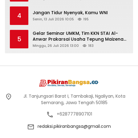
Jangan Tidur Nyenyak, Kamu WNI
4
Senin, 13 Juli 2026 10:05
195
Gelar Seminar UMKM, Tim KKN STAI Al-
5
Anwar Prakarsai Usaha Tepung Maizena
di Logung
Minggu, 26 Juli 2026 13:00
183
Jl. Tanjungsari Barat I, Tambakaji, Ngaliyan, Kota
Semarang, Jawa Tengah 50185
+6287778907101
redaksi.pikiranbangsa@gmail.com