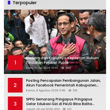
Terpopuler
Nadiem dan Kaburnya Kepastian Hukum
1
Tindakan Pejabat Publik
Rabu, 15 Juli 2026 10:55
489
Posting Pencapaian Pembangunan Jalan,
2
Akun Facebook Pemerintah Kabupaten
Rembang “Dirujak” Warganet
Kamis, 6 Agustus 2026 11:46
316
SPPG Semarang Pringapus Pringapus
3
Gelar Edukasi Gizi di PAUD Bina Balita
Peringati Hari Anak Nasional 2026
Jumat, 24 Juli 2026 14:12
221