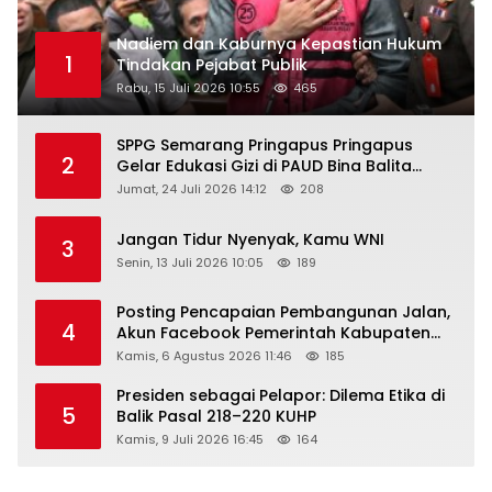
Nadiem dan Kaburnya Kepastian Hukum
1
Tindakan Pejabat Publik
Rabu, 15 Juli 2026 10:55
465
SPPG Semarang Pringapus Pringapus
2
Gelar Edukasi Gizi di PAUD Bina Balita
Peringati Hari Anak Nasional 2026
Jumat, 24 Juli 2026 14:12
208
Jangan Tidur Nyenyak, Kamu WNI
3
Senin, 13 Juli 2026 10:05
189
Posting Pencapaian Pembangunan Jalan,
4
Akun Facebook Pemerintah Kabupaten
Rembang “Dirujak” Warganet
Kamis, 6 Agustus 2026 11:46
185
Presiden sebagai Pelapor: Dilema Etika di
5
Balik Pasal 218–220 KUHP
Kamis, 9 Juli 2026 16:45
164