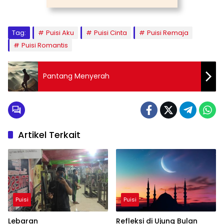
Tag:
Puisi Aku
Puisi Cinta
Puisi Remaja
Puisi Romantis
Pantang Menyerah
Artikel Terkait
Puisi
Puisi
Lebaran
Refleksi di Ujung Bulan