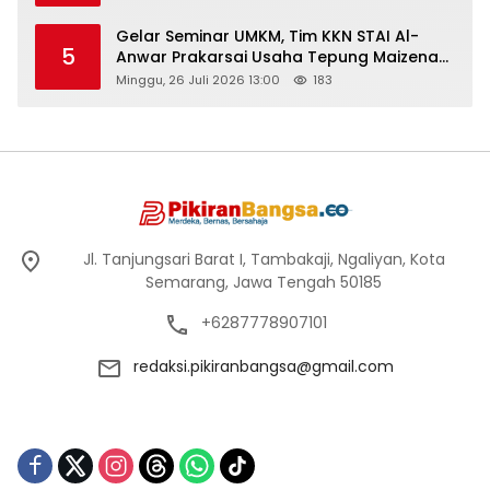
Gelar Seminar UMKM, Tim KKN STAI Al-
5
Anwar Prakarsai Usaha Tepung Maizena
di Logung
Minggu, 26 Juli 2026 13:00
183
Jl. Tanjungsari Barat I, Tambakaji, Ngaliyan, Kota
Semarang, Jawa Tengah 50185
+6287778907101
redaksi.pikiranbangsa@gmail.com