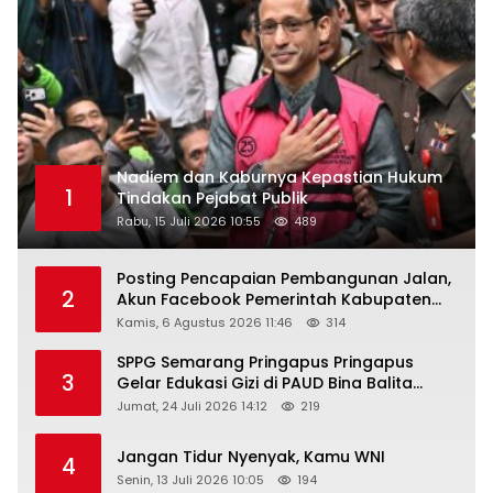
Nadiem dan Kaburnya Kepastian Hukum
1
Tindakan Pejabat Publik
Rabu, 15 Juli 2026 10:55
489
Posting Pencapaian Pembangunan Jalan,
2
Akun Facebook Pemerintah Kabupaten
Rembang “Dirujak” Warganet
Kamis, 6 Agustus 2026 11:46
314
SPPG Semarang Pringapus Pringapus
3
Gelar Edukasi Gizi di PAUD Bina Balita
Peringati Hari Anak Nasional 2026
Jumat, 24 Juli 2026 14:12
219
Jangan Tidur Nyenyak, Kamu WNI
4
Senin, 13 Juli 2026 10:05
194