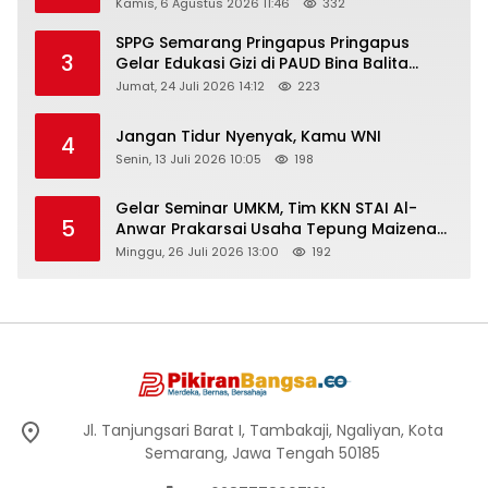
Rembang “Dirujak” Warganet
Kamis, 6 Agustus 2026 11:46
332
SPPG Semarang Pringapus Pringapus
3
Gelar Edukasi Gizi di PAUD Bina Balita
Peringati Hari Anak Nasional 2026
Jumat, 24 Juli 2026 14:12
223
Jangan Tidur Nyenyak, Kamu WNI
4
Senin, 13 Juli 2026 10:05
198
Gelar Seminar UMKM, Tim KKN STAI Al-
5
Anwar Prakarsai Usaha Tepung Maizena
di Logung
Minggu, 26 Juli 2026 13:00
192
Jl. Tanjungsari Barat I, Tambakaji, Ngaliyan, Kota
Semarang, Jawa Tengah 50185