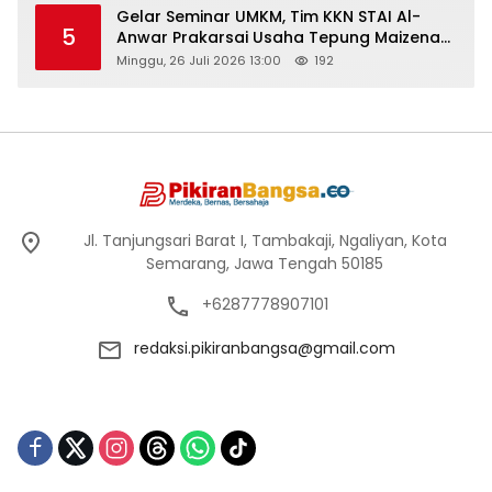
Gelar Seminar UMKM, Tim KKN STAI Al-
5
Anwar Prakarsai Usaha Tepung Maizena
di Logung
Minggu, 26 Juli 2026 13:00
192
Jl. Tanjungsari Barat I, Tambakaji, Ngaliyan, Kota
Semarang, Jawa Tengah 50185
+6287778907101
redaksi.pikiranbangsa@gmail.com