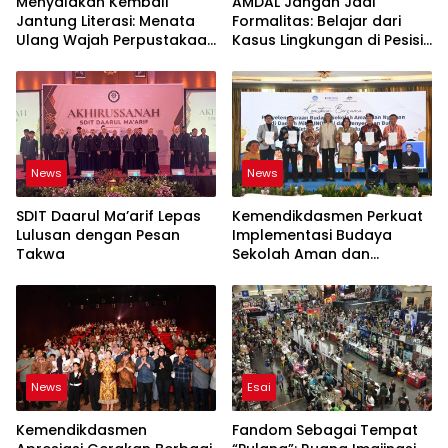
Menyalakan Kembali
AMDAL Jangan Jadi
Jantung Literasi: Menata
Formalitas: Belajar dari
Ulang Wajah Perpustakaan
Kasus Lingkungan di Pesisir
di Era Digital
Indonesia
News
News
SDIT Daarul Ma’arif Lepas
Kemendikdasmen Perkuat
Lulusan dengan Pesan
Implementasi Budaya
Takwa
Sekolah Aman dan
Nyaman melalui
Pembentukan Pokja BSAN
di Daerah
News
Esai
Kemendikdasmen
Fandom Sebagai Tempat