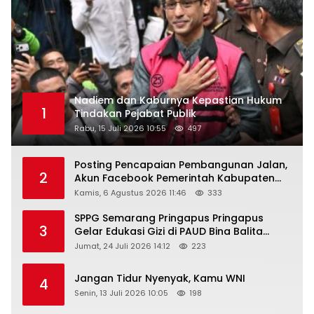
Nadiem dan Kaburnya Kepastian Hukum
1
Tindakan Pejabat Publik
Rabu, 15 Juli 2026 10:55
497
Posting Pencapaian Pembangunan Jalan,
2
Akun Facebook Pemerintah Kabupaten
Rembang “Dirujak” Warganet
Kamis, 6 Agustus 2026 11:46
333
SPPG Semarang Pringapus Pringapus
3
Gelar Edukasi Gizi di PAUD Bina Balita
Peringati Hari Anak Nasional 2026
Jumat, 24 Juli 2026 14:12
223
Jangan Tidur Nyenyak, Kamu WNI
4
Senin, 13 Juli 2026 10:05
198