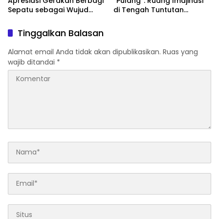
Apresiasi Gerakan Berbagi
“Pulang”: Ruang Imajinasi
Sepatu sebagai Wujud
di Tengah Tuntutan
Kepedulian bagi Murid
Kehidupan Dewasa
Terdampak Bencana
Tinggalkan Balasan
Alamat email Anda tidak akan dipublikasikan.
Ruas yang
wajib ditandai
*