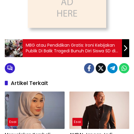
MBG atau Pendidikan Gratis: Ironi Kebijakan
Publik Di Balik Tragedi Bunuh Diri Siswa SD di
NTT
Artikel Terkait
Esai
Esai