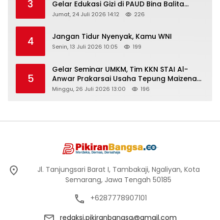
3
Gelar Edukasi Gizi di PAUD Bina Balita
Peringati Hari Anak Nasional 2026
Jumat, 24 Juli 2026 14:12
226
Jangan Tidur Nyenyak, Kamu WNI
4
Senin, 13 Juli 2026 10:05
199
Gelar Seminar UMKM, Tim KKN STAI Al-
5
Anwar Prakarsai Usaha Tepung Maizena
di Logung
Minggu, 26 Juli 2026 13:00
196
Jl. Tanjungsari Barat I, Tambakaji, Ngaliyan, Kota
Semarang, Jawa Tengah 50185
+6287778907101
redaksi.pikiranbangsa@gmail.com