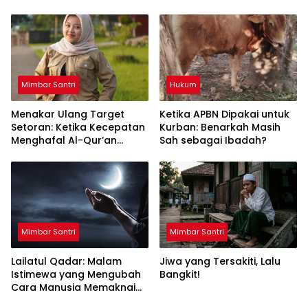
Mimbar Santri
Hukum
Menakar Ulang Target
Ketika APBN Dipakai untuk
Setoran: Ketika Kecepatan
Kurban: Benarkah Masih
Menghafal Al-Qur’an
Sah sebagai Ibadah?
Mengorbankan Kualitas
dan Makna
Mimbar Santri
Mimbar Santri
Lailatul Qadar: Malam
Jiwa yang Tersakiti, Lalu
Istimewa yang Mengubah
Bangkit!
Cara Manusia Memaknai
Hidup