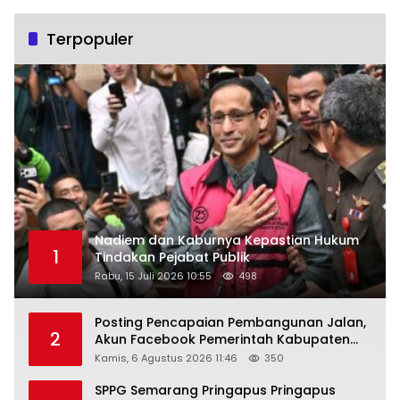
Terpopuler
Nadiem dan Kaburnya Kepastian Hukum
1
Tindakan Pejabat Publik
Rabu, 15 Juli 2026 10:55
498
Posting Pencapaian Pembangunan Jalan,
2
Akun Facebook Pemerintah Kabupaten
Rembang “Dirujak” Warganet
Kamis, 6 Agustus 2026 11:46
350
SPPG Semarang Pringapus Pringapus