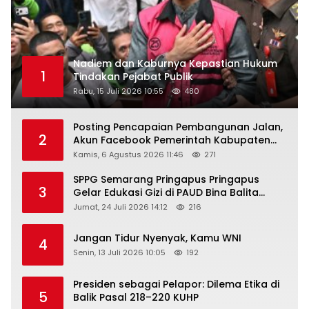
Nadiem dan Kaburnya Kepastian Hukum
1
Tindakan Pejabat Publik
Rabu, 15 Juli 2026 10:55
480
Posting Pencapaian Pembangunan Jalan,
2
Akun Facebook Pemerintah Kabupaten
Rembang “Dirujak” Warganet
Kamis, 6 Agustus 2026 11:46
271
SPPG Semarang Pringapus Pringapus
3
Gelar Edukasi Gizi di PAUD Bina Balita
Peringati Hari Anak Nasional 2026
Jumat, 24 Juli 2026 14:12
216
Jangan Tidur Nyenyak, Kamu WNI
4
Senin, 13 Juli 2026 10:05
192
Presiden sebagai Pelapor: Dilema Etika di
5
Balik Pasal 218–220 KUHP