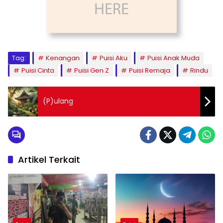
Tag:
Kenangan
Puisi Aku
Puisi Anak Muda
Puisi Cinta
Puisi Gen Z
Puisi Remaja
Rindu
(P)ulang
Artikel Terkait