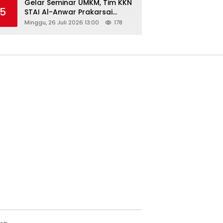
Gelar Seminar UMKM, Tim KKN
5
STAI Al-Anwar Prakarsai
Usaha Tepung Maizena di
Minggu, 26 Juli 2026 13:00
178
Logung