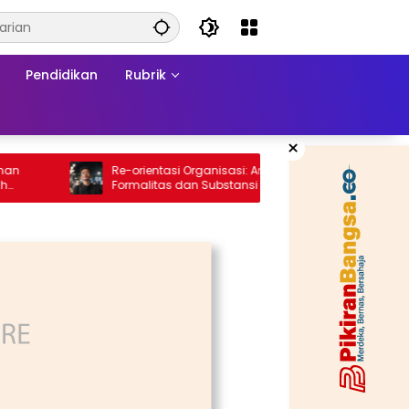
Pendidikan
Rubrik
×
Re-orientasi Organisasi: Antara
Komit
Formalitas dan Substansi
Peren
net
Stunti