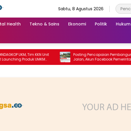
Sabtu, 8 Agustus 2026
tal Health
Tekno & Sains
Ekonomi
Politik
Hukum
OP UKM, Tim KKN Unit
Posting Pencapaian Pembangunan
ching Produk UMKM
Jalan, Akun Facebook Pemerintah
Kabupaten Rembang “Dirujak” Warga