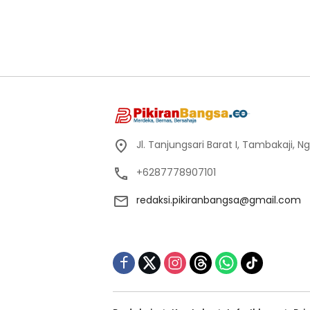
Jl. Tanjungsari Barat I, Tambakaji,
+6287778907101
redaksi.pikiranbangsa@gmail.com