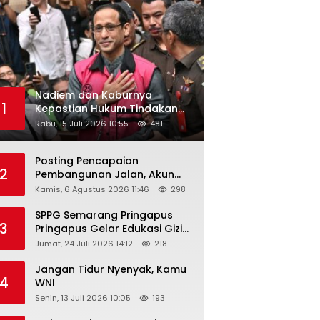
Nadiem dan Kaburnya
1
Kepastian Hukum Tindakan
Pejabat Publik
Rabu, 15 Juli 2026 10:55
481
Posting Pencapaian
2
Pembangunan Jalan, Akun
Facebook Pemerintah
Kamis, 6 Agustus 2026 11:46
298
Kabupaten Rembang
“Dirujak” Warganet
SPPG Semarang Pringapus
3
Pringapus Gelar Edukasi Gizi
di PAUD Bina Balita Peringati
Jumat, 24 Juli 2026 14:12
218
Hari Anak Nasional 2026
Jangan Tidur Nyenyak, Kamu
4
WNI
Senin, 13 Juli 2026 10:05
193