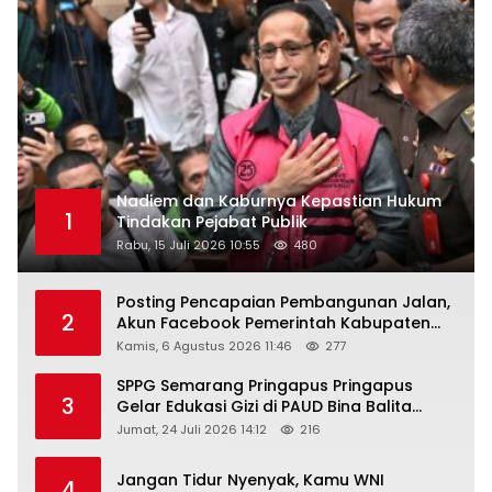
Nadiem dan Kaburnya Kepastian Hukum
1
Tindakan Pejabat Publik
Rabu, 15 Juli 2026 10:55
480
Posting Pencapaian Pembangunan Jalan,
2
Akun Facebook Pemerintah Kabupaten
Rembang “Dirujak” Warganet
Kamis, 6 Agustus 2026 11:46
277
SPPG Semarang Pringapus Pringapus
3
Gelar Edukasi Gizi di PAUD Bina Balita
Peringati Hari Anak Nasional 2026
Jumat, 24 Juli 2026 14:12
216
Jangan Tidur Nyenyak, Kamu WNI
4