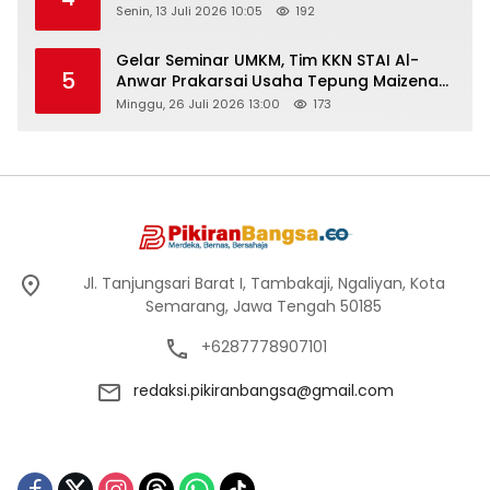
Senin, 13 Juli 2026 10:05
192
Gelar Seminar UMKM, Tim KKN STAI Al-
5
Anwar Prakarsai Usaha Tepung Maizena
di Logung
Minggu, 26 Juli 2026 13:00
173
Jl. Tanjungsari Barat I, Tambakaji, Ngaliyan, Kota
Semarang, Jawa Tengah 50185
+6287778907101
redaksi.pikiranbangsa@gmail.com