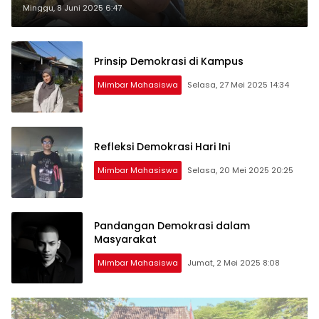
dan Penghargaan
Minggu, 8 Juni 2025 6:47
Prinsip Demokrasi di Kampus
Mimbar Mahasiswa
Selasa, 27 Mei 2025 14:34
Refleksi Demokrasi Hari Ini
Mimbar Mahasiswa
Selasa, 20 Mei 2025 20:25
Pandangan Demokrasi dalam
Masyarakat
Mimbar Mahasiswa
Jumat, 2 Mei 2025 8:08