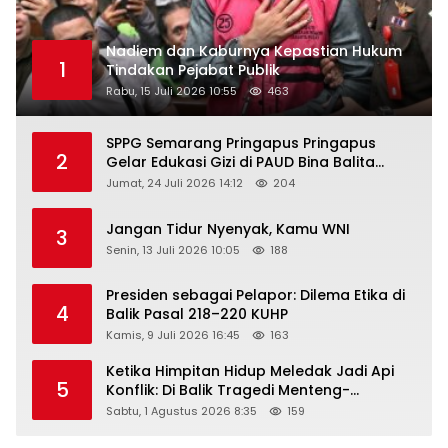
Nadiem dan Kaburnya Kepastian Hukum
1
Tindakan Pejabat Publik
Rabu, 15 Juli 2026 10:55
463
SPPG Semarang Pringapus Pringapus
2
Gelar Edukasi Gizi di PAUD Bina Balita
Peringati Hari Anak Nasional 2026
Jumat, 24 Juli 2026 14:12
204
Jangan Tidur Nyenyak, Kamu WNI
3
Senin, 13 Juli 2026 10:05
188
Presiden sebagai Pelapor: Dilema Etika di
4
Balik Pasal 218–220 KUHP
Kamis, 9 Juli 2026 16:45
163
Ketika Himpitan Hidup Meledak Jadi Api
5
Konflik: Di Balik Tragedi Menteng-
Matraman Hingga Maling Ayam di Bali
Sabtu, 1 Agustus 2026 8:35
159