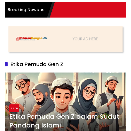
si Organisasi: Antara
Breaking News 🔥
s dan Substansi
Etika Pemuda Gen Z
Esai
Etika Pemuda Gen Z dalam Sudut
Pandang Islami