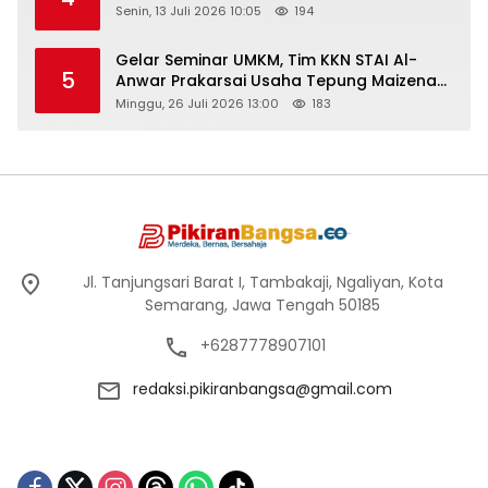
Senin, 13 Juli 2026 10:05
194
Gelar Seminar UMKM, Tim KKN STAI Al-
5
Anwar Prakarsai Usaha Tepung Maizena
di Logung
Minggu, 26 Juli 2026 13:00
183
Jl. Tanjungsari Barat I, Tambakaji, Ngaliyan, Kota
Semarang, Jawa Tengah 50185
+6287778907101
redaksi.pikiranbangsa@gmail.com