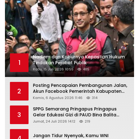
Nadiem dan Kaburnya Kepastian Hukum
1
Tindakan Pejabat Publik
Rabu, 15 Juli 2026 10:55
485
Posting Pencapaian Pembangunan Jalan,
2
Akun Facebook Pemerintah Kabupaten
Rembang “Dirujak” Warganet
Kamis, 6 Agustus 2026 11:46
314
SPPG Semarang Pringapus Pringapus
3
Gelar Edukasi Gizi di PAUD Bina Balita
Peringati Hari Anak Nasional 2026
Jumat, 24 Juli 2026 14:12
219
Jangan Tidur Nyenyak, Kamu WNI
4