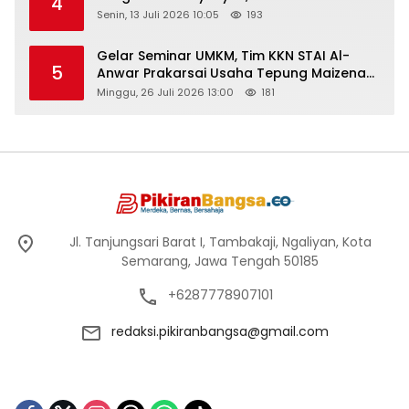
4
Senin, 13 Juli 2026 10:05
193
Gelar Seminar UMKM, Tim KKN STAI Al-
5
Anwar Prakarsai Usaha Tepung Maizena
di Logung
Minggu, 26 Juli 2026 13:00
181
Jl. Tanjungsari Barat I, Tambakaji, Ngaliyan, Kota
Semarang, Jawa Tengah 50185
+6287778907101
redaksi.pikiranbangsa@gmail.com