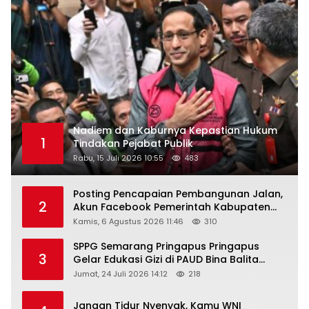
Nadiem dan Kaburnya Kepastian Hukum
1
Tindakan Pejabat Publik
Rabu, 15 Juli 2026 10:55
483
Posting Pencapaian Pembangunan Jalan,
2
Akun Facebook Pemerintah Kabupaten
Rembang “Dirujak” Warganet
Kamis, 6 Agustus 2026 11:46
310
SPPG Semarang Pringapus Pringapus
3
Gelar Edukasi Gizi di PAUD Bina Balita
Peringati Hari Anak Nasional 2026
Jumat, 24 Juli 2026 14:12
218
Jangan Tidur Nyenyak, Kamu WNI