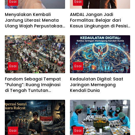
Esai
Esai
Menyalakan Kembali
AMDAL Jangan Jadi
Jantung Literasi: Menata
Formalitas: Belajar dari
Ulang Wajah Perpustakaan
Kasus Lingkungan di Pesisir
di Era Digital
Indonesia
Esai
Esai
Fandom Sebagai Tempat
Kedaulatan Digital: Saat
“Pulang”: Ruang Imajinasi
Jaringan Memegang
di Tengah Tuntutan
Kendali Dunia
Kehidupan Dewasa
Esai
Esai