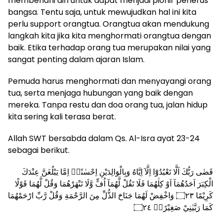
membenahi diri untuk dapat menjadi pionir penerus
bangsa. Tentu saja, untuk mewujudkan hal ini kita
perlu support orangtua. Orangtua akan mendukung
langkah kita jika kita menghormati orangtua dengan
baik. Etika terhadap orang tua merupakan nilai yang
sangat penting dalam ajaran Islam.
Pemuda harus menghormati dan menyayangi orang
tua, serta menjaga hubungan yang baik dengan
mereka. Tanpa restu dan doa orang tua, jalan hidup
kita sering kali terasa berat.
Allah SWT bersabda dalam Qs. Al-Isra ayat 23-24
sebagai berikut.
قَضٰى رَبُّكَ اَلَّا تَعْبُدُوْٓا اِلَّآ اِيَّاهُ وَبِالْوَالِدَيْنِ اِحْسٰنًاۗ اِمَّا يَبْلُغَنَّ عِنْدَكَ
الْكِبَرَ اَحَدُهُمَآ اَوْ كِلٰهُمَا فَلَا تَقُلْ لَّهُمَآ اُفٍّ وَّلَا تَنْهَرْهُمَا وَقُلْ لَّهُمَا قَوْلًا
كَرِيْمًا ۝٢٣ وَاخْفِضْ لَهُمَا جَنَاحَ الذُّلِّ مِنَ الرَّحْمَةِ وَقُلْ رَّبِّ ارْحَمْهُمَا
كَمَا رَبَّيٰنِيْ صَغِيْرًاۗ ۝٢٤