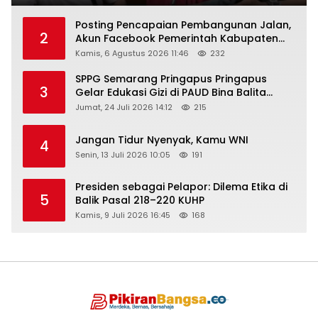
Posting Pencapaian Pembangunan Jalan,
2
Akun Facebook Pemerintah Kabupaten
Rembang “Dirujak” Warganet
Kamis, 6 Agustus 2026 11:46
232
SPPG Semarang Pringapus Pringapus
3
Gelar Edukasi Gizi di PAUD Bina Balita
Peringati Hari Anak Nasional 2026
Jumat, 24 Juli 2026 14:12
215
Jangan Tidur Nyenyak, Kamu WNI
4
Senin, 13 Juli 2026 10:05
191
Presiden sebagai Pelapor: Dilema Etika di
5
Balik Pasal 218–220 KUHP
Kamis, 9 Juli 2026 16:45
168