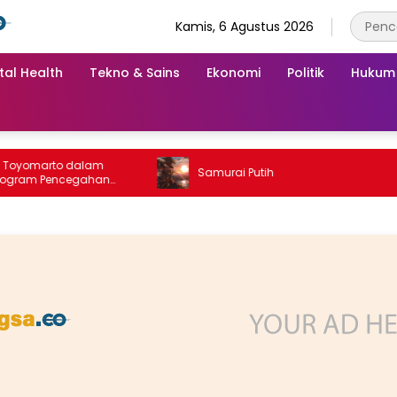
Kamis, 6 Agustus 2026
tal Health
Tekno & Sains
Ekonomi
Politik
Hukum
dalam
Samurai Putih
egahan
unting Desa