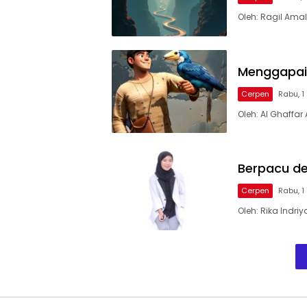
Oleh: Ragil Ama
Menggapai
Cerpen
Rabu, 1
Oleh: Al Ghaffa
Berpacu d
Cerpen
Rabu, 1
Oleh: Rika Indr