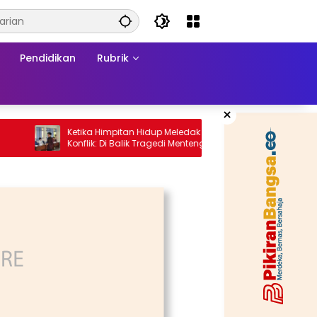
Pendidikan
Rubrik
×
Ketika Himpitan Hidup Meledak Jadi Api
Bahagia Itu Sede
Konflik: Di Balik Tragedi Menteng-
Matraman Hingga Maling Ayam di Bali