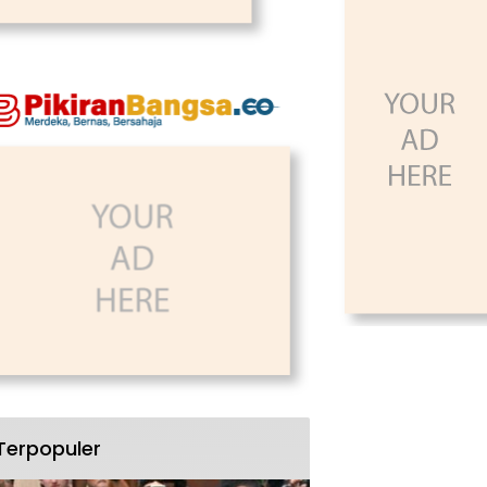
Terpopuler