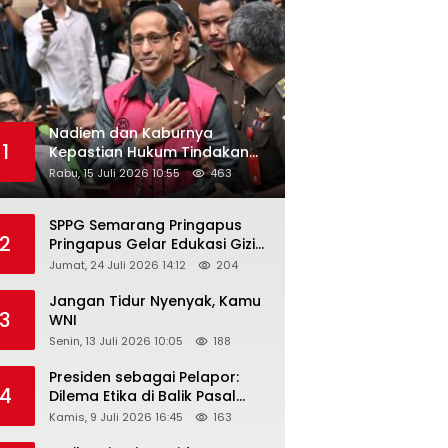
Nadiem dan Kaburnya
1
Kepastian Hukum Tindakan
Pejabat Publik
Rabu, 15 Juli 2026 10:55
463
SPPG Semarang Pringapus
2
Pringapus Gelar Edukasi Gizi
di PAUD Bina Balita Peringati
Jumat, 24 Juli 2026 14:12
204
Hari Anak Nasional 2026
Jangan Tidur Nyenyak, Kamu
3
WNI
Senin, 13 Juli 2026 10:05
188
Presiden sebagai Pelapor:
4
Dilema Etika di Balik Pasal
218–220 KUHP
Kamis, 9 Juli 2026 16:45
163