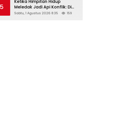
Ketika Himpitan Hidup
5
Meledak Jadi Api Konflik: Di
Balik Tragedi Menteng-
Sabtu, 1 Agustus 2026 8:35
159
Matraman Hingga Maling
Ayam di Bali