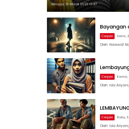
Minggu, 16 Maret 2025 13:47
Bayangan 
Cerpen
Senin, 
Oleh: Nawwaf Abs
Lembayung 
Cerpen
Kamis, 
Oleh: Ida Ariyani
LEMBAYUN
Cerpen
Rabu, 5
Oleh: Ida Ariyani