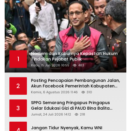
Nadiem dan Kaburnya Kepastian Hukum
1
Tindakan Pejabat Publik
Rabu, 15 Juli 2026 10:55
483
Posting Pencapaian Pembangunan Jalan,
2
Akun Facebook Pemerintah Kabupaten
Rembang “Dirujak” Warganet
Kamis, 6 Agustus 2026 11:46
310
SPPG Semarang Pringapus Pringapus
3
Gelar Edukasi Gizi di PAUD Bina Balita
Peringati Hari Anak Nasional 2026
Jumat, 24 Juli 2026 14:12
218
Jangan Tidur Nyenyak, Kamu WNI
4