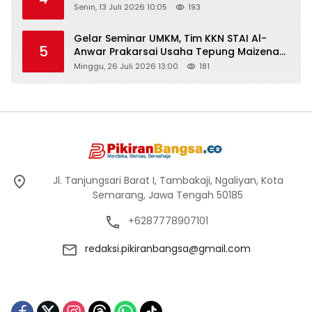
Senin, 13 Juli 2026 10:05
193
Gelar Seminar UMKM, Tim KKN STAI Al-
5
Anwar Prakarsai Usaha Tepung Maizena
di Logung
Minggu, 26 Juli 2026 13:00
181
Jl. Tanjungsari Barat I, Tambakaji, Ngaliyan, Kota
Semarang, Jawa Tengah 50185
+6287778907101
redaksi.pikiranbangsa@gmail.com